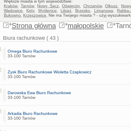
Większe miasta w tym województwie:
Kraków
,
Tarnów
,
Nowy Sącz
,
Oświęcim
,
Chrzanów
,
Olkusz
,
Nowy
Wadowice
,
Kęty
,
Myślenice
,
Libiąż
,
Brzesko
,
Limanowa
,
Rabka-
Bukowno
,
Krzeszowice
, Nie ma Twojego miasta ? - użyj wyszukiwarki
Strona główna
małopolskie
Tarn
Biura rachunkowe ( 43 )
1
Omega Biuro Rachunkowe
33-100 Tarnów
2
Zysk Biuro Rachunkowe Wioletta Czapkowicz
33-100 Tarnów
3
Darowska Ewa Biuro Rachunkowe
33-100 Tarnów
4
Arkadia Biuro Rachunkowe
33-100 Tarnów