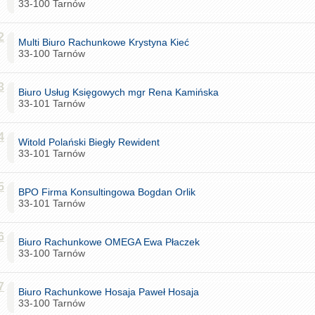
33-100 Tarnów
2
Multi Biuro Rachunkowe Krystyna Kieć
33-100 Tarnów
3
Biuro Usług Księgowych mgr Rena Kamińska
33-101 Tarnów
4
Witold Polański Biegły Rewident
33-101 Tarnów
5
BPO Firma Konsultingowa Bogdan Orlik
33-101 Tarnów
6
Biuro Rachunkowe OMEGA Ewa Płaczek
33-100 Tarnów
7
Biuro Rachunkowe Hosaja Paweł Hosaja
33-100 Tarnów