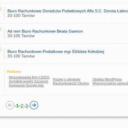
8
Biuro Rachunkowe Doradców Podatkowych Alfa S.C. Dorota Łabn
33-100 Tarnów
9
Ad rem Biuro Rachunkowe Beata Gawron
33-100 Tarnów
0
Biuro Rachunkowo-Podatkowe mgr Elżbieta Kołodziej
33-100 Tarnów
Reklamy
Wyszukiwarka firm CEIDG
Pozew o alimenty
Opieka WordPress
Architekt wnętrz Szczecin
Rachunkowość Olsztyn
Wypożyczalnia samoc
Kampanie Google Ads
-
1-
2
-
3
-