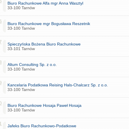
5
Biuro Rachunkowe Alfa mgr Anna Wasztyl
33-100 Tarnów
6
Biuro Rachunkowe mgr Bogusława Reszetnik
33-100 Tarnów
7
Spieczyńska Bożena Biuro Rachunkowe
33-101 Tarnów
8
Altum Consulting Sp. z o.o.
33-100 Tarnów
9
Kancelaria Podatkowa Reising Hals-Chalcarz Sp. z o.o.
33-100 Tarnów
0
Biuro Rachunkowe Hosaja Paweł Hosaja
33-100 Tarnów
1
Jafeks Biuro Rachunkowo-Podatkowe