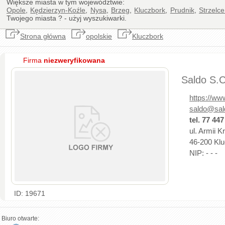
Większe miasta w tym województwie:
Opole
,
Kędzierzyn-Koźle
,
Nysa
,
Brzeg
,
Kluczbork
,
Prudnik
,
Strzelc
Twojego miasta ? - użyj wyszukiwarki.
Strona główna
opolskie
Kluczbork
Firma
niezweryfikowana
Saldo S.
https://ww
saldo@sal
tel. 77 447
ul. Armii K
46-200 Klu
NIP: - - -
ID: 19671
Biuro otwarte: