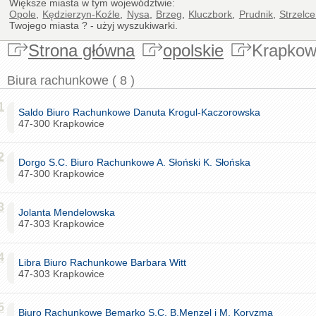
Większe miasta w tym województwie:
Opole
,
Kędzierzyn-Koźle
,
Nysa
,
Brzeg
,
Kluczbork
,
Prudnik
,
Strzelc
Twojego miasta ? - użyj wyszukiwarki.
Strona główna
opolskie
Krapkow
Biura rachunkowe ( 8 )
1
Saldo Biuro Rachunkowe Danuta Krogul-Kaczorowska
47-300 Krapkowice
2
Dorgo S.C. Biuro Rachunkowe A. Słoński K. Słońska
47-300 Krapkowice
3
Jolanta Mendelowska
47-303 Krapkowice
4
Libra Biuro Rachunkowe Barbara Witt
47-303 Krapkowice
5
Biuro Rachunkowe Bemarko S.C. B.Menzel i M. Koryzma