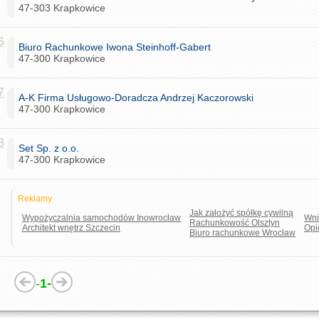
47-303 Krapkowice
6
Biuro Rachunkowe Iwona Steinhoff-Gabert
47-300 Krapkowice
7
A-K Firma Usługowo-Doradcza Andrzej Kaczorowski
47-300 Krapkowice
8
Set Sp. z o.o.
47-300 Krapkowice
Reklamy
Jak założyć spółkę cywilną
Wypożyczalnia samochodów Inowrocław
Wni
Rachunkowość Olsztyn
Architekt wnętrz Szczecin
Opi
Biuro rachunkowe Wrocław
-
1-