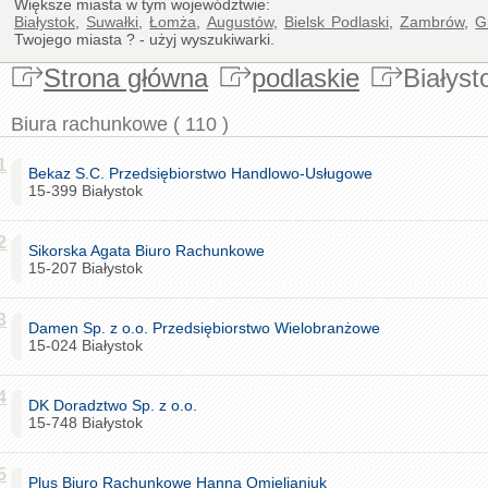
Większe miasta w tym województwie:
Białystok
,
Suwałki
,
Łomża
,
Augustów
,
Bielsk Podlaski
,
Zambrów
,
G
Twojego miasta ? - użyj wyszukiwarki.
Strona główna
podlaskie
Białyst
Biura rachunkowe ( 110 )
1
Bekaz S.C. Przedsiębiorstwo Handlowo-Usługowe
15-399 Białystok
2
Sikorska Agata Biuro Rachunkowe
15-207 Białystok
3
Damen Sp. z o.o. Przedsiębiorstwo Wielobranżowe
15-024 Białystok
4
DK Doradztwo Sp. z o.o.
15-748 Białystok
5
Plus Biuro Rachunkowe Hanna Omielianiuk