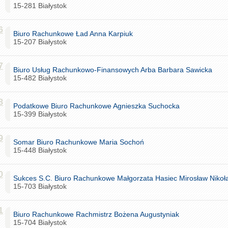
15-281 Białystok
6
Biuro Rachunkowe Ład Anna Karpiuk
15-207 Białystok
7
Biuro Usług Rachunkowo-Finansowych Arba Barbara Sawicka
15-482 Białystok
8
Podatkowe Biuro Rachunkowe Agnieszka Suchocka
15-399 Białystok
9
Somar Biuro Rachunkowe Maria Sochoń
15-448 Białystok
0
Sukces S.C. Biuro Rachunkowe Małgorzata Hasiec Mirosław Nikoł
15-703 Białystok
1
Biuro Rachunkowe Rachmistrz Bożena Augustyniak
15-704 Białystok