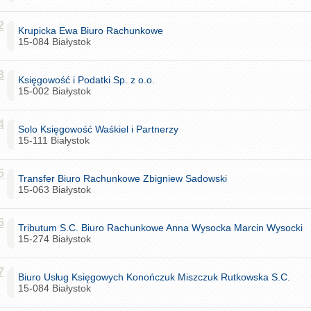
2
Krupicka Ewa Biuro Rachunkowe
15-084 Białystok
3
Księgowość i Podatki Sp. z o.o.
15-002 Białystok
4
Solo Księgowość Waśkiel i Partnerzy
15-111 Białystok
5
Transfer Biuro Rachunkowe Zbigniew Sadowski
15-063 Białystok
6
Tributum S.C. Biuro Rachunkowe Anna Wysocka Marcin Wysocki
15-274 Białystok
7
Biuro Usług Księgowych Konończuk Miszczuk Rutkowska S.C.
15-084 Białystok