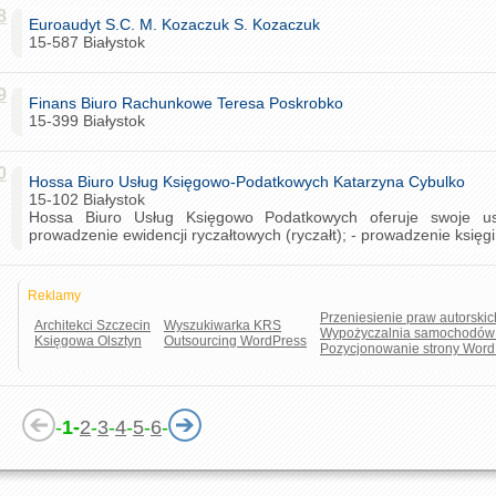
8
Euroaudyt S.C. M. Kozaczuk S. Kozaczuk
15-587 Białystok
9
Finans Biuro Rachunkowe Teresa Poskrobko
15-399 Białystok
0
Hossa Biuro Usług Księgowo-Podatkowych Katarzyna Cybulko
15-102 Białystok
Hossa Biuro Usług Księgowo Podatkowych oferuje swoje usł
prowadzenie ewidencji ryczałtowych (ryczałt); - prowadzenie księg
Reklamy
Przeniesienie praw autorskic
Architekci Szczecin
Wyszukiwarka KRS
Wypożyczalnia samochodów
Księgowa Olsztyn
Outsourcing WordPress
Pozycjonowanie strony Word
-
1-
2
-
3
-
4
-
5
-
6
-