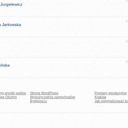
(
Jurgielewicz
(
a Jarkowska
(
(
ińska
emy wyroki sądów
Strona WordPress
Pomiary geodezyjne
we Olsztyn
Wypożyczalnia samochodów
Kraków
Bydgoszcz
Jak optymalizować ko