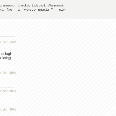
Braniewo
,
Olecko
,
Lidzbark Warmiński
,
wa
, Nie ma Twojego miasta ? - użyj
odsłon
139
)
usługi
a ksiąg
odsłon
896
)
odsłon
903
)
odsłon
906
)