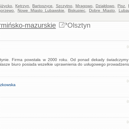
iżycko
,
Kętrzyn
,
Bartoszyce
,
Szczytno
,
Mrągowo
,
Działdowo
,
Pisz
,
orzewo
,
Nowe Miasto Lubawskie
,
Biskupiec
,
Dobre Miasto
,
Luba
rmińsko-mazurskie
Olsztyn
(
tynie. Firma powstała w 2000 roku. Od ponad dekady świadczymy 
. Nasze biuro posiada wszelkie uprawnienia do usługowego prowadzeni
(
szkowska
(
(