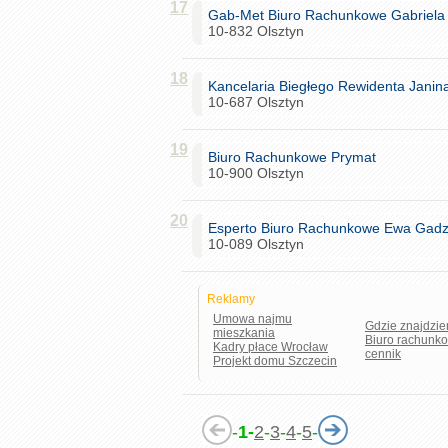
17
Gab-Met Biuro Rachunkowe Gabriela 
10-832 Olsztyn
18
Kancelaria Biegłego Rewidenta Janin
10-687 Olsztyn
19
Biuro Rachunkowe Prymat
10-900 Olsztyn
20
Esperto Biuro Rachunkowe Ewa Gadz
10-089 Olsztyn
Reklamy
Umowa najmu
Gdzie znajdzi
mieszkania
Biuro rachunko
Kadry płace Wrocław
cennik
Projekt domu Szczecin
-
1-
2
-
3
-
4
-
5
-