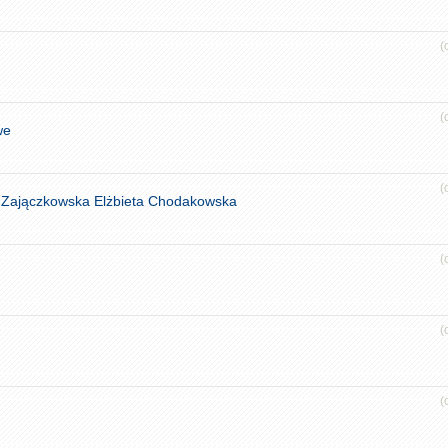
(
(
we
(
 Zajączkowska Elżbieta Chodakowska
(
(
(