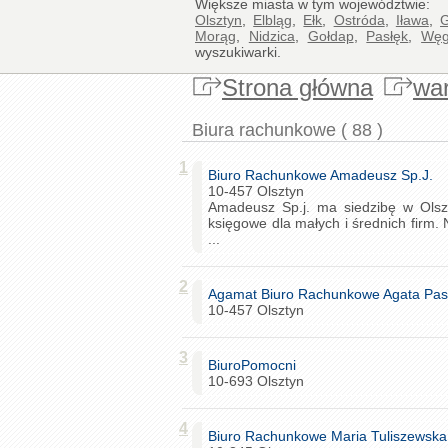
Większe miasta w tym województwie:
Olsztyn
,
Elbląg
,
Ełk
,
Ostróda
,
Iława
,
G
Morąg
,
Nidzica
,
Gołdap
,
Pasłęk
,
Węg
wyszukiwarki.
Strona główna
wa
Biura rachunkowe ( 88 )
1
Biuro Rachunkowe Amadeusz Sp.J.
10-457 Olsztyn
Amadeusz Sp.j. ma siedzibę w Olsz
księgowe dla małych i średnich firm
...
2
Agamat Biuro Rachunkowe Agata Pa
10-457 Olsztyn
3
BiuroPomocni
10-693 Olsztyn
4
Biuro Rachunkowe Maria Tuliszewska