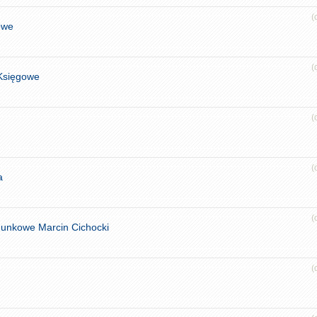
(
owe
(
Księgowe
(
(
a
(
hunkowe Marcin Cichocki
(