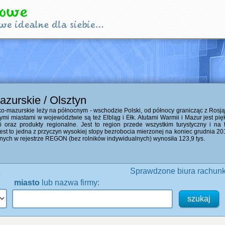
zurskie / Olsztyn
mazurskie leży na północnym - wschodzie Polski, od północy granicząc z Rosją 
żymi miastami w województwie są też Elbląg i Ełk. Atutami Warmii i Mazur jest 
ki oraz produkty regionalne. Jest to region przede wszystkim turystyczny i na
t to jedna z przyczyn wysokiej stopy bezrobocia mierzonej na koniec grudnia 201
anych w rejestrze REGON (bez rolników indywidualnych) wynosiła 123,9 tys.
.
Sprawdzone biura rachun
miasto
lub nazwa firmy: