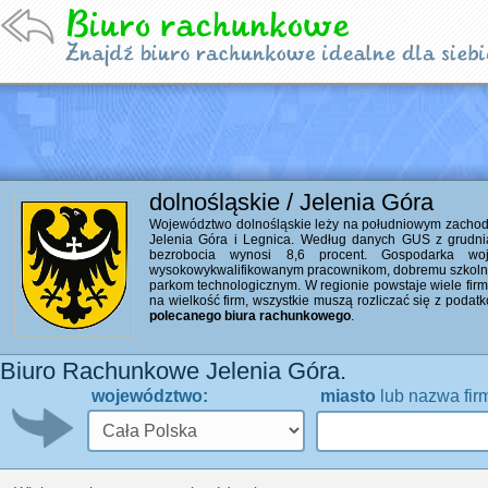
dolnośląskie / Jelenia Góra
Województwo dolnośląskie leży na południowym zachodzi
Jelenia Góra i Legnica. Według danych GUS z grudni
bezrobocia wynosi 8,6 procent. Gospodarka woj
wysokowykwalifikowanym pracownikom, dobremu szkolni
parkom technologicznym. W regionie powstaje wiele firm 
na wielkość firm, wszystkie muszą rozliczać się z poda
polecanego biura rachunkowego
.
Biuro Rachunkowe Jelenia Góra.
województwo:
miasto
lub nazwa fir