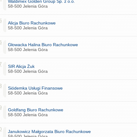
Waldimex Golden Group Sp. z o.o.
58-500 Jelenia Góra
5
Alicja Biuro Rachunkowe
58-500 Jelenia Góra
6
Głowacka Halina Biuro Rachunkowe
58-500 Jelenia Góra
7
SIR Alicja Żuk
58-500 Jelenia Góra
8
Siódemka Usługi Finansowe
58-500 Jelenia Góra
9
Goldfang Biuro Rachunkowe
58-500 Jelenia Góra
0
Janukowicz Małgorzata Biuro Rachunkowe
58-500 Jelenia Góra