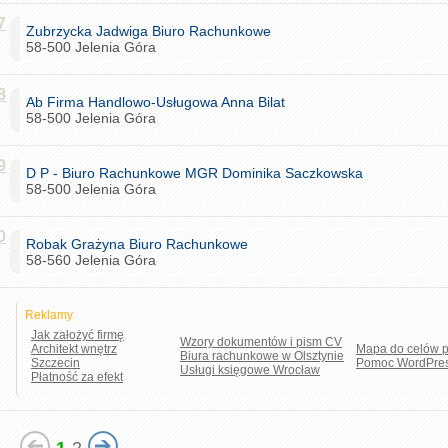
7
Zubrzycka Jadwiga Biuro Rachunkowe
58-500 Jelenia Góra
8
Ab Firma Handlowo-Usługowa Anna Bilat
58-500 Jelenia Góra
9
D P - Biuro Rachunkowe MGR Dominika Saczkowska
58-500 Jelenia Góra
0
Robak Grażyna Biuro Rachunkowe
58-560 Jelenia Góra
Reklamy
Jak założyć firmę
Wzory dokumentów i pism CV
Architekt wnętrz
Mapa do celów p
Biura rachunkowe w Olsztynie
Szczecin
Pomoc WordPre
Usługi księgowe Wrocław
Płatność za efekt