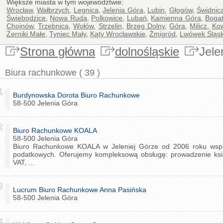
Większe miasta w tym województwie:
Wrocław
,
Wałbrzych
,
Legnica
,
Jelenia Góra
,
Lubin
,
Głogów
,
Świdnic
Świebodzice
,
Nowa Ruda
,
Polkowice
,
Lubań
,
Kamienna Góra
,
Bogat
Chojnów
,
Trzebnica
,
Wołów
,
Strzelin
,
Brzeg Dolny
,
Góra
,
Milicz
,
Ko
Żerniki Małe
,
Tyniec Mały
,
Kąty Wrocławskie
,
Żmigród
,
Lwówek Śląsk
Strona główna
dolnośląskie
Jele
Biura rachunkowe ( 39 )
1
Burdynowska Dorota Biuro Rachunkowe
58-500 Jelenia Góra
2
Biuro Rachunkowe KOALA
58-500 Jelenia Góra
Biuro Rachunkowe KOALA w Jeleniej Górze od 2006 roku wspi
podatkowych. Oferujemy kompleksową obsługę: prowadzenie księ
VAT, ...
3
Lucrum Biuro Rachunkowe Anna Pasińska
58-500 Jelenia Góra
4