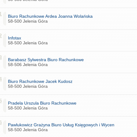
1
Biuro Rachunkowe Ardea Joanna Wolańska
58-500 Jelenia Góra
2
Infotax
58-500 Jelenia Góra
3
Barabasz Sylwestra Biuro Rachunkowe
58-506 Jelenia Góra
4
Biuro Rachunkowe Jacek Kudosz
58-500 Jelenia Góra
5
Pradela Urszula Biuro Rachunkowe
58-500 Jelenia Góra
6
Pawlukowicz Grażyna Biuro Usług Księgowych i Wycen
58-500 Jelenia Góra