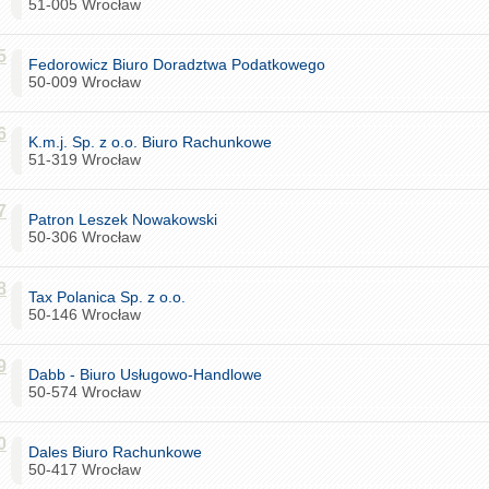
51-005 Wrocław
5
Fedorowicz Biuro Doradztwa Podatkowego
50-009 Wrocław
6
K.m.j. Sp. z o.o. Biuro Rachunkowe
51-319 Wrocław
7
Patron Leszek Nowakowski
50-306 Wrocław
8
Tax Polanica Sp. z o.o.
50-146 Wrocław
9
Dabb - Biuro Usługowo-Handlowe
50-574 Wrocław
0
Dales Biuro Rachunkowe
50-417 Wrocław