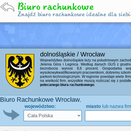
dolnośląskie / Wrocław
Województwo dolnośląskie leży na południowym zachodzi
Jelenia Góra i Legnica. Według danych GUS z grudni
bezrobocia wynosi 8,6 procent. Gospodarka woj
wysokowykwalifikowanym pracownikom, dobremu szkolni
parkom technologicznym. W regionie powstaje wiele firm 
na wielkość firm, wszystkie muszą rozliczać się z poda
polecanego biura rachunkowego
.
Biuro Rachunkowe Wrocław.
województwo:
miasto
lub nazwa fir