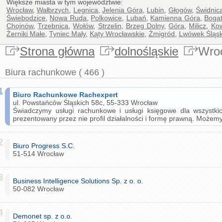
Większe miasta w tym województwie:
Wrocław
,
Wałbrzych
,
Legnica
,
Jelenia Góra
,
Lubin
,
Głogów
,
Świdnic
Świebodzice
,
Nowa Ruda
,
Polkowice
,
Lubań
,
Kamienna Góra
,
Bogat
Chojnów
,
Trzebnica
,
Wołów
,
Strzelin
,
Brzeg Dolny
,
Góra
,
Milicz
,
Ko
Żerniki Małe
,
Tyniec Mały
,
Kąty Wrocławskie
,
Żmigród
,
Lwówek Śląsk
Strona główna
dolnośląskie
Wro
Biura rachunkowe ( 466 )
1
Biuro Rachunkowe Rachexpert
ul. Powstańców Śląskich 58c, 55-333 Wrocław
Świadczymy usługi rachunkowe i usługi księgowe dla wszystk
prezentowany przez nie profil działalności i formę prawną. Może
2
Biuro Progress S.C.
51-514 Wrocław
3
Business Intelligence Solutions Sp. z o. o.
50-082 Wrocław
4
Demonet sp. z o.o.