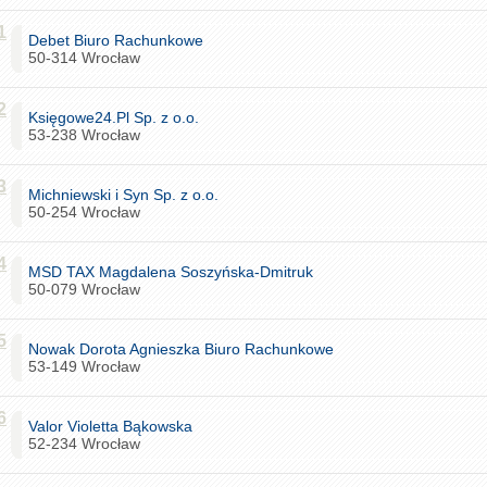
1
Debet Biuro Rachunkowe
50-314 Wrocław
2
Księgowe24.Pl Sp. z o.o.
53-238 Wrocław
3
Michniewski i Syn Sp. z o.o.
50-254 Wrocław
4
MSD TAX Magdalena Soszyńska-Dmitruk
50-079 Wrocław
5
Nowak Dorota Agnieszka Biuro Rachunkowe
53-149 Wrocław
6
Valor Violetta Bąkowska
52-234 Wrocław