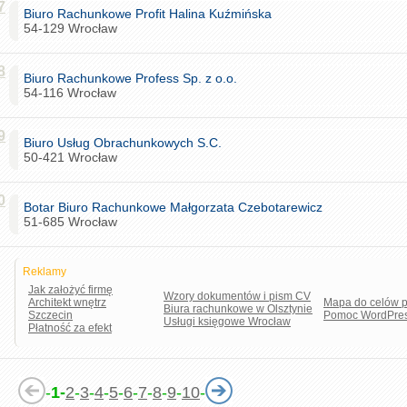
7
Biuro Rachunkowe Profit Halina Kuźmińska
54-129 Wrocław
8
Biuro Rachunkowe Profess Sp. z o.o.
54-116 Wrocław
9
Biuro Usług Obrachunkowych S.C.
50-421 Wrocław
0
Botar Biuro Rachunkowe Małgorzata Czebotarewicz
51-685 Wrocław
Reklamy
Jak założyć firmę
Wzory dokumentów i pism CV
Architekt wnętrz
Mapa do celów p
Biura rachunkowe w Olsztynie
Szczecin
Pomoc WordPre
Usługi księgowe Wrocław
Płatność za efekt
-
1-
2
-
3
-
4
-
5
-
6
-
7
-
8
-
9
-
10
-