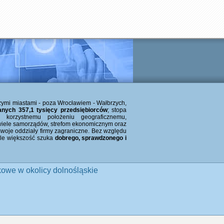
zymi miastami - poza Wrocławiem - Wałbrzych,
anych 357,1 tysięcy przedsiębiorców
; stopa
 korzystnemu położeniu geograficznemu,
iele samorządów, strefom ekonomicznym oraz
 swoje oddziały firmy zagraniczne. Bez względu
 ale większość szuka
dobrego, sprawdzonego i
owe w okolicy dolnośląskie