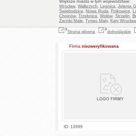
Większe miasta w tym województwie:
Wrocław
,
Wałbrzych
,
Legnica
,
Jelenia 
Świebodzice
,
Nowa Ruda
,
Polkowice
,
L
Chojnów
,
Trzebnica
,
Wołów
,
Strzelin
,
B
Żerniki Małe
,
Tyniec Mały
,
Kąty Wrocław
Strona główna
dolnośląskie
Firma
niezweryfikowana
ID: 13999