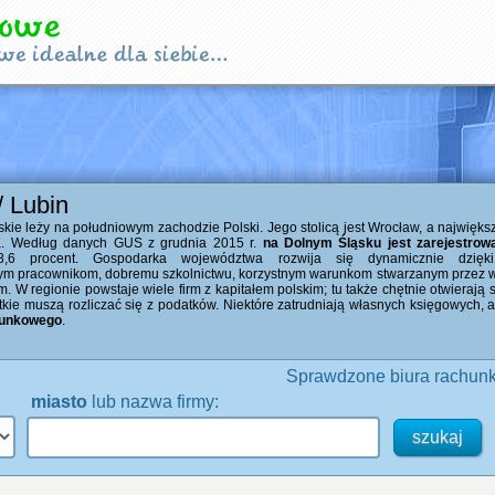
/ Lubin
ie leży na południowym zachodzie Polski. Jego stolicą jest Wrocław, a najwięks
ca. Według danych GUS z grudnia 2015 r.
na Dolnym Śląsku jest zarejestrow
8,6 procent. Gospodarka województwa rozwija się dynamicznie dzięki
m pracownikom, dobremu szkolnictwu, korzystnym warunkom stwarzanym przez w
 W regionie powstaje wiele firm z kapitałem polskim; tu także chętnie otwierają
stkie muszą rozliczać się z podatków. Niektóre zatrudniają własnych księgowych,
hunkowego
.
Sprawdzone biura rachunk
miasto
lub nazwa firmy: