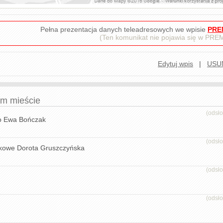
Pełna prezentacja danych teleadresowych we wpisie
PRE
(Ten komunikat nie pojawia się w PR
Edytuj wpis
|
USU
ym mieście
(odsł
o Ewa Bończak
(odsł
tkowe Dorota Gruszczyńska
(odsł
(odsł