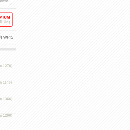
MIUM
EMIUM)
Ń WPIS
on
1276
)
on
1146
)
on
1366
)
on
1266
)