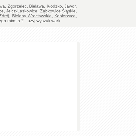
awa
,
Zgorzelec
,
Bielawa
,
Kłodzko
,
Jawor
,
ce
,
Jelcz-Laskowice
,
Ząbkowice Śląskie
,
Zdrój
,
Bielany Wrocławskie
,
Kobierzyce
,
ego miasta ? - użyj wyszukiwarki.