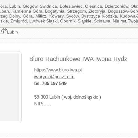
Góra
,
Lubin
,
Głogów
,
Świdnica
,
Bolesławiec
,
Oleśnica
,
Dzierżoniów
,
Oł
ubań
,
Kamienna Góra
,
Bogatynia
,
Strzegom
,
Złotoryja
,
Boguszów-Gor
rzeg Dolny
,
Góra
,
Milicz
,
Kowary
,
Syców
,
Bystrzyca Kłodzka
,
Kudowa-
skie
,
Żmigród
,
Lwówek Śląski
,
Oborniki Śląskie
,
Ścinawa
, Nie ma Twoj
Lubin
Biuro Rachunkowe IWA Iwona Rydz
https://www.biuro-iwa.pl
iworydz@poczta.fm
tel. 785 197 549
59-300 Lubin ( woj. dolnośląskie )
NIP: - - -