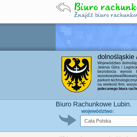
dolnośląskie 
Województwo dolnośląsk
Jelenia Góra i Legni
bezrobocia wynosi 
wysokowykwalifikowany
parkom technologicznym.
na wielkość firm, wszy
polecanego biura rac
Biuro Rachunkowe Lubin.
województwo: