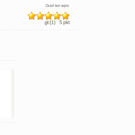
Oceń ten wpis:
gł:(
1
)
5
pkt