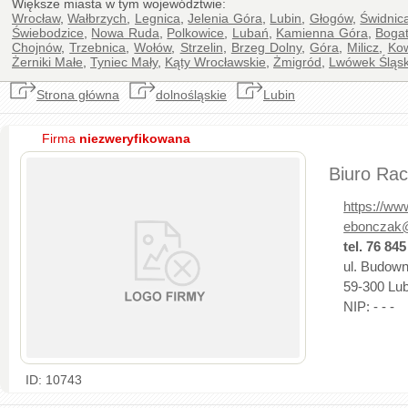
Większe miasta w tym województwie:
Wrocław
,
Wałbrzych
,
Legnica
,
Jelenia Góra
,
Lubin
,
Głogów
,
Świdnic
Świebodzice
,
Nowa Ruda
,
Polkowice
,
Lubań
,
Kamienna Góra
,
Bogat
Chojnów
,
Trzebnica
,
Wołów
,
Strzelin
,
Brzeg Dolny
,
Góra
,
Milicz
,
Ko
Żerniki Małe
,
Tyniec Mały
,
Kąty Wrocławskie
,
Żmigród
,
Lwówek Śląsk
Strona główna
dolnośląskie
Lubin
Firma
niezweryfikowana
Biuro Ra
https://ww
ebonczak
tel. 76 845
ul. Budow
59-300 Lubi
NIP: - - -
ID: 10743