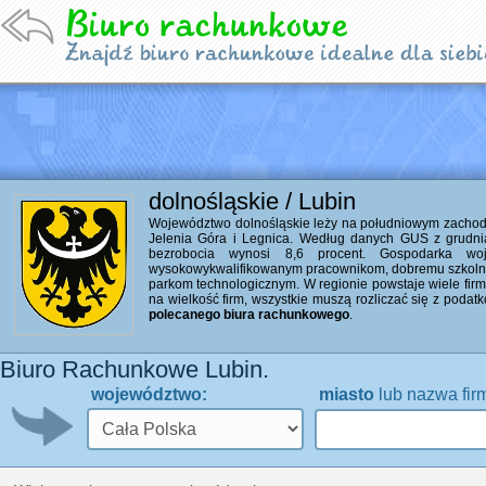
dolnośląskie / Lubin
Województwo dolnośląskie leży na południowym zachodzi
Jelenia Góra i Legnica. Według danych GUS z grudni
bezrobocia wynosi 8,6 procent. Gospodarka woj
wysokowykwalifikowanym pracownikom, dobremu szkolni
parkom technologicznym. W regionie powstaje wiele firm 
na wielkość firm, wszystkie muszą rozliczać się z poda
polecanego biura rachunkowego
.
Biuro Rachunkowe Lubin.
województwo:
miasto
lub nazwa fir