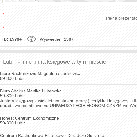
Pełna prezenta
ID: 15764
Wyświetleń:
1307
Lubin - inne biura księgowe w tym mieście
Biuro Rachunkowe Magdalena Jaśkiewicz
59-300 Lubin
Biuro Abakus Monika Łukomska
59-300 Lubin
Jestem księgową z wieloletnim stażem pracy ( certyfikat księgowej I i I
doradztwo podatkowe na UNIWERSYTECIE EKONOMICZNYM we Wrocławi
Honest Centrum Ekonomiczne
59-300 Lubin
Centrum Rachunkowo-Finansowo-Doradcze Sp. z o.o.