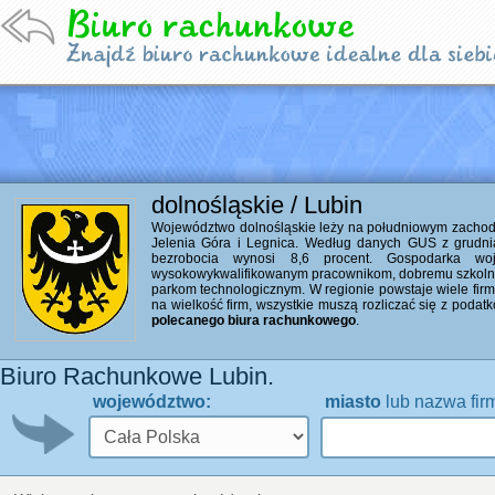
dolnośląskie / Lubin
Województwo dolnośląskie leży na południowym zachodzi
Jelenia Góra i Legnica. Według danych GUS z grudni
bezrobocia wynosi 8,6 procent. Gospodarka woj
wysokowykwalifikowanym pracownikom, dobremu szkolni
parkom technologicznym. W regionie powstaje wiele firm 
na wielkość firm, wszystkie muszą rozliczać się z poda
polecanego biura rachunkowego
.
Biuro Rachunkowe Lubin.
województwo:
miasto
lub nazwa fir