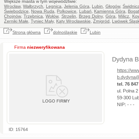
Większe miasta w tym województwie:
Wrocław
,
Wałbrzych
,
Legnica
,
Jelenia Góra
,
Lubin
,
Głogów
,
Świdnic
Świebodzice
,
Nowa Ruda
,
Polkowice
,
Lubań
,
Kamienna Góra
,
Bogat
Chojnów
,
Trzebnica
,
Wołów
,
Strzelin
,
Brzeg Dolny
,
Góra
,
Milicz
,
Ko
Żerniki Małe
,
Tyniec Mały
,
Kąty Wrocławskie
,
Żmigród
,
Lwówek Śląsk
Strona główna
dolnośląskie
Lubin
Firma
niezweryfikowana
Dydyna Br
https://w
b.dydyna@
tel. 76 847
ul. Polna 2
59-300 Lubi
NIP: - - -
ID: 15764