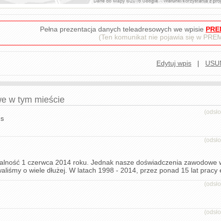
Pełna prezentacja danych teleadresowych we wpisie
PRE
(Ten komunikat nie pojawia się w PR
Edytuj wpis
|
USU
we w tym mieście
(odsł
us
(odsł
łalność 1 czerwca 2014 roku. Jednak nasze doświadczenia zawodowe 
iśmy o wiele dłużej. W latach 1998 - 2014, przez ponad 15 lat pracy e
(odsł
(odsł