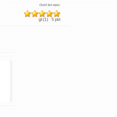
Oceń ten wpis:
gł:(
1
)
5
pkt