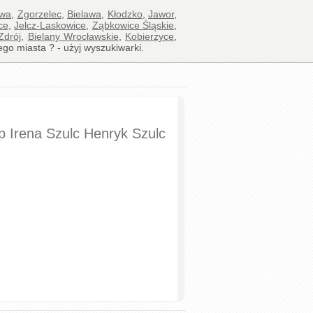
awa
,
Zgorzelec
,
Bielawa
,
Kłodzko
,
Jawor
,
ce
,
Jelcz-Laskowice
,
Ząbkowice Śląskie
,
Zdrój
,
Bielany Wrocławskie
,
Kobierzyce
,
ego miasta ? - użyj wyszukiwarki.
p Irena Szulc Henryk Szulc