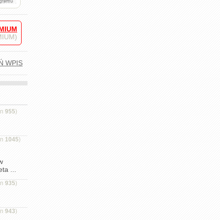
MIUM
EMIUM)
Ń WPIS
on
955
)
on
1045
)
w
ta ...
on
935
)
on
943
)