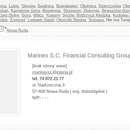
Góra
,
Lubin
,
Głogów
,
Świdnica
,
Bolesławiec
,
Oleśnica
,
Dzierżoniów
,
Oł
ubań
,
Kamienna Góra
,
Bogatynia
,
Strzegom
,
Złotoryja
,
Boguszów-Gor
rzeg Dolny
,
Góra
,
Milicz
,
Kowary
,
Syców
,
Bystrzyca Kłodzka
,
Kudowa-
skie
,
Żmigród
,
Lwówek Śląski
,
Oborniki Śląskie
,
Ścinawa
, Nie ma Twoj
Nowa Ruda
Marinex S.C. Financial Consulting Grou
[brak strony www]
marinexsc@interia.pl
tel. 74 872 21 77
ul. Nadrzeczna 3
57-400 Nowa Ruda ( woj. dolnośląskie )
NIP: - - -