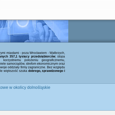
zymi miastami - poza Wrocławiem - Wałbrzych,
anych 357,1 tysięcy przedsiębiorców
; stopa
 korzystnemu położeniu geograficznemu,
iele samorządów, strefom ekonomicznym oraz
 swoje oddziały firmy zagraniczne. Bez względu
 ale większość szuka
dobrego, sprawdzonego i
owe w okolicy dolnośląskie