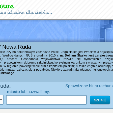
 / Nowa Ruda
ie leży na południowym zachodzie Polski. Jego stolicą jest Wrocław, a najwięks
ca. Według danych GUS z grudnia 2015 r.
na Dolnym Śląsku jest zarejestrow
8,6 procent. Gospodarka województwa rozwija się dynamicznie dzięki
m pracownikom, dobremu szkolnictwu, korzystnym warunkom stwarzanym przez w
 W regionie powstaje wiele firm z kapitałem polskim; tu także chętnie otwierają
stkie muszą rozliczać się z podatków. Niektóre zatrudniają własnych księgowych,
hunkowego
.
uda.
Sprawdzone biura rachunk
miasto
lub nazwa firmy: