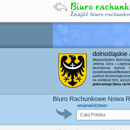
dolnośląskie
Województwo dolnośląsk
Jelenia Góra i Legni
bezrobocia wynosi 
wysokowykwalifikowany
parkom technologicznym.
na wielkość firm, wszy
polecanego biura rac
Biuro Rachunkowe Nowa R
województwo: