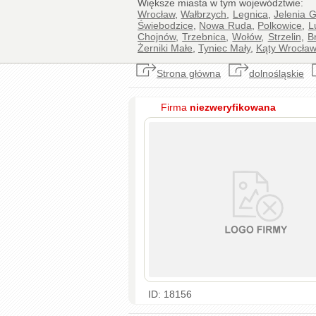
Większe miasta w tym województwie:
Wrocław
,
Wałbrzych
,
Legnica
,
Jelenia 
Świebodzice
,
Nowa Ruda
,
Polkowice
,
L
Chojnów
,
Trzebnica
,
Wołów
,
Strzelin
,
B
Żerniki Małe
,
Tyniec Mały
,
Kąty Wrocław
Strona główna
dolnośląskie
Firma
niezweryfikowana
ID: 18156