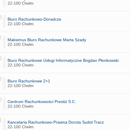
22-100 Chełm
6
Biuro Rachunkowo-Doradcze
22-100 Chełm
7
Maksimus Biuro Rachunkowe Marta Szady
22-100 Chełm
8
Biuro Rachunkowe Usługi Informatyczne Bogdan Płonkowski
22-100 Chełm
9
Biuro Rachunkowe 2+1
22-100 Chełm
0
Centrum Rachunkowości Prestiż S.C.
22-100 Chełm
1
Kancelaria Rachunkowo-Prawna Dorota Sudoł Tracz
22-100 Chełm