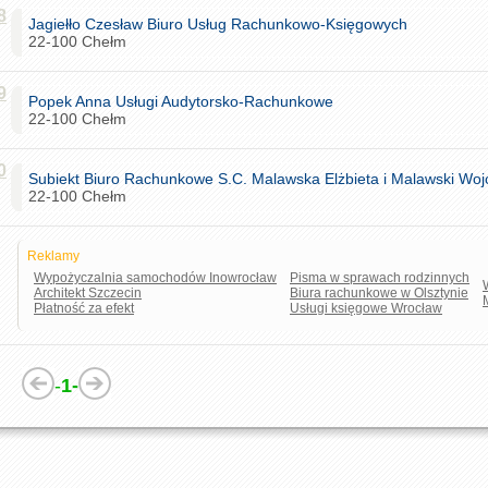
8
Jagiełło Czesław Biuro Usług Rachunkowo-Księgowych
22-100 Chełm
9
Popek Anna Usługi Audytorsko-Rachunkowe
22-100 Chełm
0
Subiekt Biuro Rachunkowe S.C. Malawska Elżbieta i Malawski Woj
22-100 Chełm
Reklamy
Wypożyczalnia samochodów Inowrocław
Pisma w sprawach rodzinnych
Architekt Szczecin
Biura rachunkowe w Olsztynie
Płatność za efekt
Usługi księgowe Wrocław
-
1-