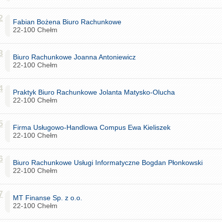
2
Fabian Bożena Biuro Rachunkowe
22-100 Chełm
3
Biuro Rachunkowe Joanna Antoniewicz
22-100 Chełm
4
Praktyk Biuro Rachunkowe Jolanta Matysko-Olucha
22-100 Chełm
5
Firma Usługowo-Handlowa Compus Ewa Kieliszek
22-100 Chełm
6
Biuro Rachunkowe Usługi Informatyczne Bogdan Płonkowski
22-100 Chełm
7
MT Finanse Sp. z o.o.
22-100 Chełm