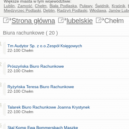
Większe miasta w tym województwie:
Lublin
,
Zamość
,
Chełm
,
Biała Podlaska
,
Puławy
,
Świdnik
,
Kraśnik
,
Międzyrzec Podlaski
,
Dęblin
,
Radzyń Podlaski
,
Włodawa
,
Janów Lube
Strona główna
lubelskie
Chełm
Biura rachunkowe ( 20 )
1
Tm Audytor Sp. z o.o.Zespół Księgowych
22-100 Chełm
2
Prószyńska Biuro Rachunkowe
22-100 Chełm
3
Ryżyńska Teresa Biuro Rachunkowe
22-100 Chełm
4
Talarek Biuro Rachunkowe Joanna Krystynek
22-100 Chełm
5
Stal Komp Ewa Bommersbach Maszke