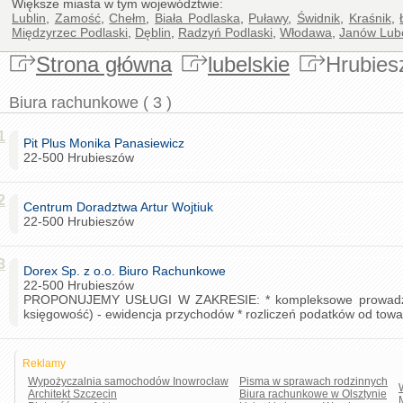
Większe miasta w tym województwie:
Lublin
,
Zamość
,
Chełm
,
Biała Podlaska
,
Puławy
,
Świdnik
,
Kraśnik
,
Międzyrzec Podlaski
,
Dęblin
,
Radzyń Podlaski
,
Włodawa
,
Janów Lube
Strona główna
lubelskie
Hrubie
Biura rachunkowe ( 3 )
1
Pit Plus Monika Panasiewicz
22-500 Hrubieszów
2
Centrum Doradztwa Artur Wojtiuk
22-500 Hrubieszów
3
Dorex Sp. z o.o. Biuro Rachunkowe
22-500 Hrubieszów
PROPONUJEMY USŁUGI W ZAKRESIE: * kompleksowe prowadzeni
księgowość) - ewidencja przychodów * rozliczeń podatków od towaró
Reklamy
Wypożyczalnia samochodów Inowrocław
Pisma w sprawach rodzinnych
Architekt Szczecin
Biura rachunkowe w Olsztynie