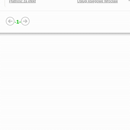
Płatność za efekt
Usługi księgowe Wrocław
-
1-