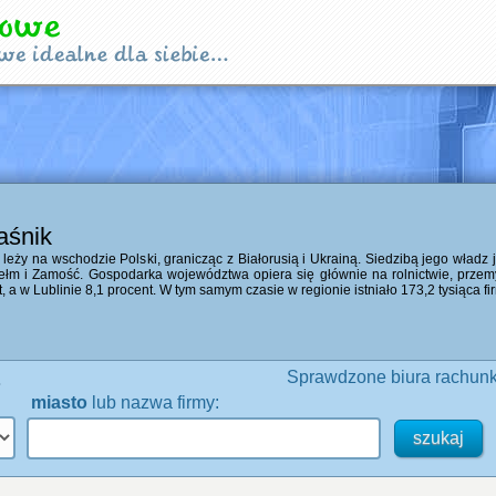
raśnik
eży na wschodzie Polski, granicząc z Białorusią i Ukrainą. Siedzibą jego władz 
ełm i Zamość. Gospodarka województwa opiera się głównie na rolnictwie, przemyś
t, a w Lublinie 8,1 procent. W tym samym czasie w regionie istniało 173,2 tysiąca f
.
Sprawdzone biura rachunk
miasto
lub nazwa firmy: