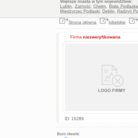
Większe miasta w tym województwie:
Lublin
,
Zamość
,
Chełm
,
Biała Podlask
Międzyrzec Podlaski
,
Dęblin
,
Radzyń Po
Strona główna
lubelskie
Firma
niezweryfikowana
ID: 15289
Biuro otwarte: