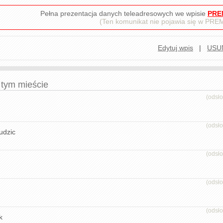
Pełna prezentacja danych teleadresowych we wpisie
PRE
(Ten komunikat nie pojawia się w PR
Edytuj wpis
|
USU
 tym mieście
(odsł
(odsł
udzic
(odsł
(odsł
(odsł
k