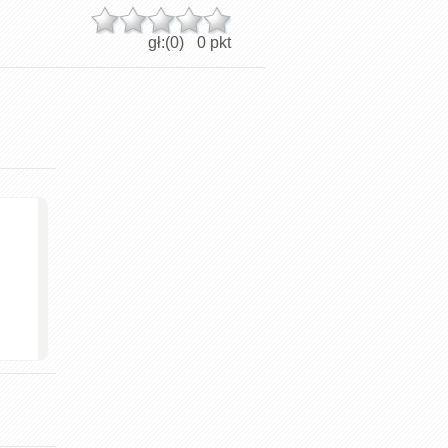
gł:(
0
)
0
pkt