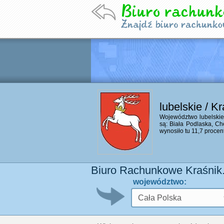
lubelskie / K
Województwo lubelskie l
są: Biała Podlaska, Ch
wynosiło tu 11,7 procen
Biuro Rachunkowe Kraśnik
województwo: