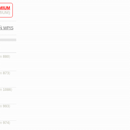
MIUM
EMIUM)
Ń WPIS
on
880
)
on
873
)
on
1086
)
on
993
)
on
974
)