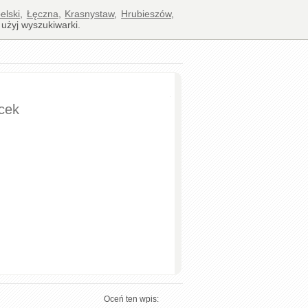
lski
,
Łęczna
,
Krasnystaw
,
Hrubieszów
,
 użyj wyszukiwarki.
cek
Oceń ten wpis: