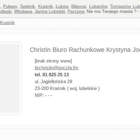
a
,
Puławy
,
Świdnik
,
Kraśnik
,
Łuków
,
Biłgoraj
,
Lubartów
,
Tomaszów Lube
dlaski
,
Włodawa
,
Janów Lubelski
,
Parczew
, Nie ma Twojego miasta ? -
Kraśnik
Christin Biuro Rachunkowe Krystyna Jo
[brak strony www]
brchristin@poczta.fm
tel. 81 825 25 13
ul. Jagiellońska 28
23-200 Kraśnik ( woj. lubelskie )
NIP: - - -