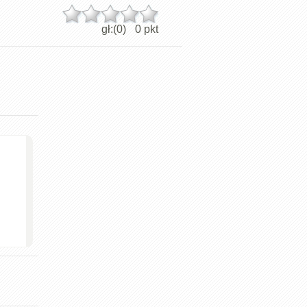
gł:(
0
)
0
pkt