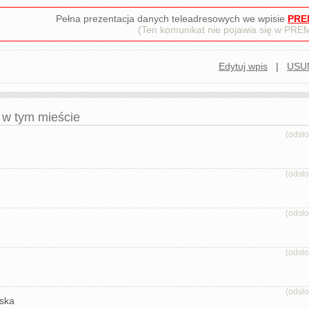
Pełna prezentacja danych teleadresowych we wpisie
PRE
(Ten komunikat nie pojawia się w PR
Edytuj wpis
|
USU
e w tym mieście
(odsł
(odsł
(odsł
(odsł
(odsł
ska