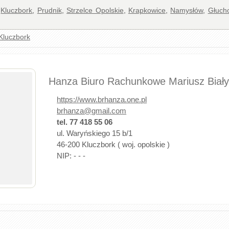
,
Kluczbork
,
Prudnik
,
Strzelce Opolskie
,
Krapkowice
,
Namysłów
,
Głucho
Kluczbork
Hanza Biuro Rachunkowe Mariusz Biał
https://www.brhanza.one.pl
brhanza@gmail.com
tel. 77 418 55 06
ul. Waryńskiego 15 b/1
46-200 Kluczbork ( woj. opolskie )
NIP: - - -