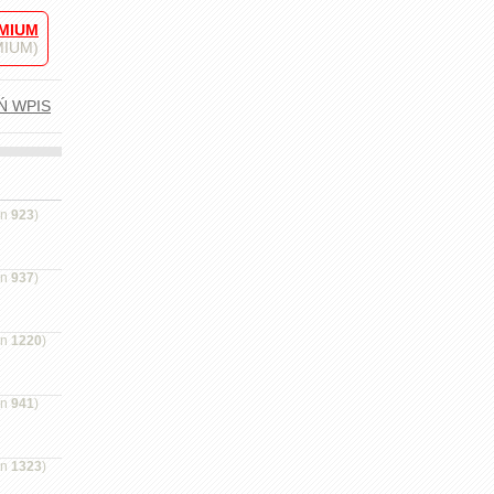
MIUM
EMIUM)
Ń WPIS
on
923
)
on
937
)
on
1220
)
on
941
)
on
1323
)