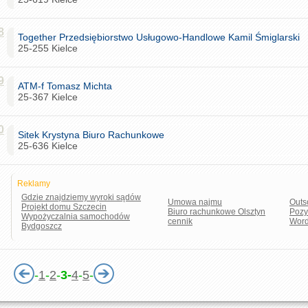
8
Together Przedsiębiorstwo Usługowo-Handlowe Kamil Śmiglarski
25-255 Kielce
9
ATM-f Tomasz Michta
25-367 Kielce
0
Sitek Krystyna Biuro Rachunkowe
25-636 Kielce
Reklamy
Gdzie znajdziemy wyroki sądów
Umowa najmu
Outs
Projekt domu Szczecin
Biuro rachunkowe Olsztyn
Pozy
Wypożyczalnia samochodów
cennik
Word
Bydgoszcz
-
1
-
2
-
3-
4
-
5
-