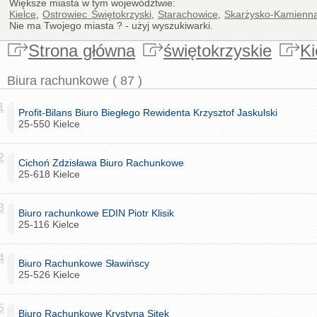
Większe miasta w tym województwie:
Kielce
,
Ostrowiec Świętokrzyski
,
Starachowice
,
Skarżysko-Kamienn
Nie ma Twojego miasta ? - użyj wyszukiwarki.
Strona główna
świętokrzyskie
Ki
Biura rachunkowe ( 87 )
1
Profit-Bilans Biuro Biegłego Rewidenta Krzysztof Jaskulski
25-550 Kielce
2
Cichoń Zdzisława Biuro Rachunkowe
25-618 Kielce
3
Biuro rachunkowe EDIN Piotr Klisik
25-116 Kielce
4
Biuro Rachunkowe Sławińscy
25-526 Kielce
5
Biuro Rachunkowe Krystyna Sitek