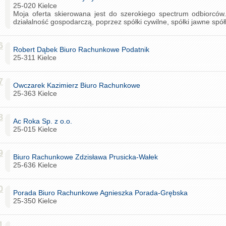
25-020 Kielce
Moja oferta skierowana jest do szerokiego spectrum odbiorcó
działalność gospodarczą, poprzez spółki cywilne, spółki jawne spół
6
Robert Dąbek Biuro Rachunkowe Podatnik
25-311 Kielce
7
Owczarek Kazimierz Biuro Rachunkowe
25-363 Kielce
8
Ac Roka Sp. z o.o.
25-015 Kielce
9
Biuro Rachunkowe Zdzisława Prusicka-Wałek
25-636 Kielce
0
Porada Biuro Rachunkowe Agnieszka Porada-Grębska
25-350 Kielce
1