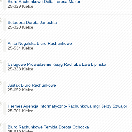
Biuro Rachunkowe Delta Teresa Mazur
25-329 Kielce
2
Betadora Dorota Januchta
25-320 Kielce
3
Anita Nogalska Biuro Rachunkowe
25-534 Kielce
4
Usługowe Prowadzenie Ksiąg Rachuba Ewa Lipińska
25-338 Kielce
5
Justax Biuro Rachunkowe
25-652 Kielce
6
Hermes Agencja Informatyczno-Rachunkowa mgr Jerzy Szwajor
25-701 Kielce
7
Biuro Rachunkowe Temida Dorota Ochocka
25-619 Kielce