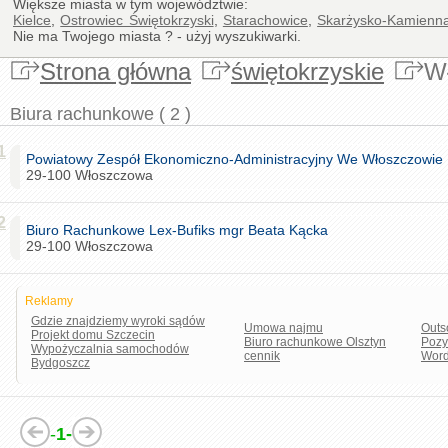
Większe miasta w tym województwie:
Kielce
,
Ostrowiec Świętokrzyski
,
Starachowice
,
Skarżysko-Kamienn
Nie ma Twojego miasta ? - użyj wyszukiwarki.
Strona główna
świętokrzyskie
W
Biura rachunkowe ( 2 )
1
Powiatowy Zespół Ekonomiczno-Administracyjny We Włoszczowie
29-100 Włoszczowa
2
Biuro Rachunkowe Lex-Bufiks mgr Beata Kącka
29-100 Włoszczowa
Reklamy
Gdzie znajdziemy wyroki sądów
Umowa najmu
Outs
Projekt domu Szczecin
Biuro rachunkowe Olsztyn
Pozy
Wypożyczalnia samochodów
cennik
Word
Bydgoszcz
-
1-