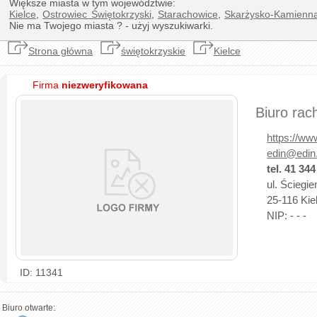
Większe miasta w tym województwie:
Kielce
,
Ostrowiec Świętokrzyski
,
Starachowice
,
Skarżysko-Kamienn
Nie ma Twojego miasta ? - użyj wyszukiwarki.
Strona główna
świętokrzyskie
Kielce
Firma
niezweryfikowana
Biuro rac
https://ww
edin@edin
tel. 41 344
ul. Ściegi
25-116 Kiel
NIP: - - -
ID: 11341
Biuro otwarte: