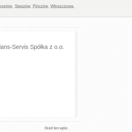
rzejów
,
Staszów
,
Pińczów
,
Włoszczowa
,
ans-Servis Spółka z o.o.
Oceń ten wpis: