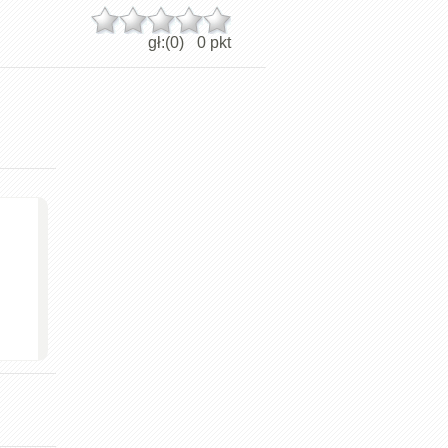
gł:(
0
)
0
pkt