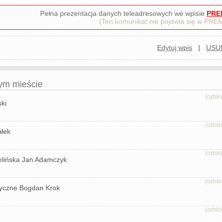
Pełna prezentacja danych teleadresowych we wpisie
PRE
(Ten komunikat nie pojawia się w PR
Edytuj wpis
|
USU
tym mieście
(odsł
ki
(odsł
łek
(odsł
elińska Jan Adamczyk
(odsł
tyczne Bogdan Krok
(odsł