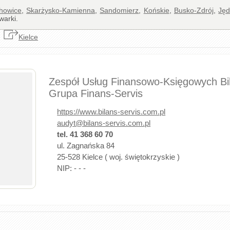
howice
,
Skarżysko-Kamienna
,
Sandomierz
,
Końskie
,
Busko-Zdrój
,
Jęd
warki.
Kielce
Zespół Usług Finansowo-Księgowych Bil
Grupa Finans-Servis
https://www.bilans-servis.com.pl
audyt@bilans-servis.com.pl
tel. 41 368 60 70
ul. Zagnańska 84
25-528 Kielce ( woj. świętokrzyskie )
NIP: - - -