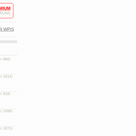
MIUM
EMIUM)
Ń WPIS
on
966
)
on
1014
)
on
918
)
on
1099
)
on
1073
)