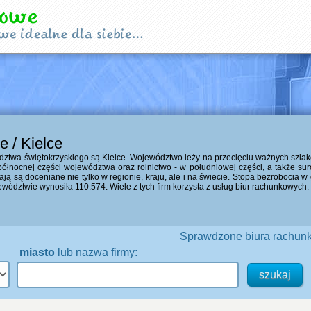
e / Kielce
ztwa świętokrzyskiego są Kielce. Województwo leży na przecięciu ważnych szla
północnej części województwa oraz rolnictwo - w południowej części, a także s
ałają są doceniane nie tylko w regionie, kraju, ale i na świecie. Stopa bezrobocia w
ewództwie wynosiła 110.574. Wiele z tych firm korzysta z usług biur rachunkowych.
Sprawdzone biura rachunk
miasto
lub nazwa firmy: