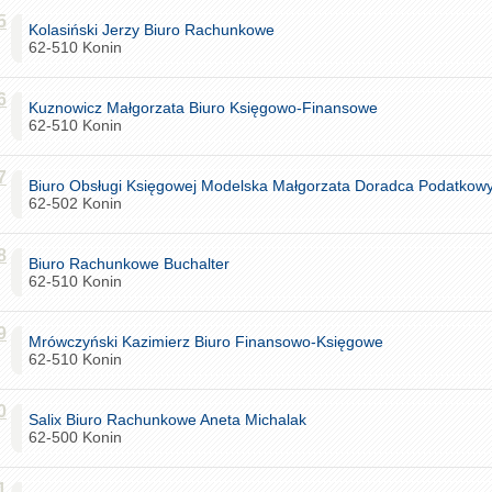
5
Kolasiński Jerzy Biuro Rachunkowe
62-510 Konin
6
Kuznowicz Małgorzata Biuro Księgowo-Finansowe
62-510 Konin
7
Biuro Obsługi Księgowej Modelska Małgorzata Doradca Podatkow
62-502 Konin
8
Biuro Rachunkowe Buchalter
62-510 Konin
9
Mrówczyński Kazimierz Biuro Finansowo-Księgowe
62-510 Konin
0
Salix Biuro Rachunkowe Aneta Michalak
62-500 Konin
1