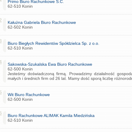
Primo Biuro Rachunkowe S.C.
62-510 Konin
2
Kałużna Gabriela Biuro Rachunkowe
62-502 Konin
3
Biuro Biegłych Rewidentów Spółdzielca Sp. z o.o.
62-510 Konin
4
Sakowska-Szukalska Ewa Biuro Rachunkowe
62-500 Konin
Jesteśmy doświadczoną firmą. Prowadzimy działalność gospod
małych i średnich firm od 26 lat. Mamy dość sporą liczbę różnorodn
5
Wit Biuro Rachunkowe
62-500 Konin
6
Biuro Rachunkowe ALIMAK Kamila Miedzińska
62-510 Konin