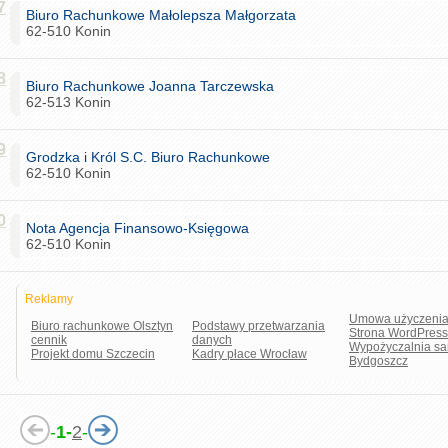
7
Biuro Rachunkowe Małolepsza Małgorzata
62-510 Konin
8
Biuro Rachunkowe Joanna Tarczewska
62-513 Konin
9
Grodzka i Król S.C. Biuro Rachunkowe
62-510 Konin
0
Nota Agencja Finansowo-Księgowa
62-510 Konin
Reklamy
Umowa użyczeni
Biuro rachunkowe Olsztyn
Podstawy przetwarzania
Strona WordPress
cennik
danych
Wypożyczalnia s
Projekt domu Szczecin
Kadry płace Wrocław
Bydgoszcz
-
1-
2
-