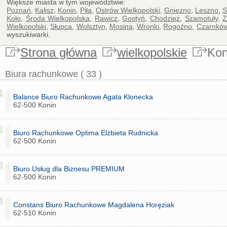
Większe miasta w tym województwie:
Poznań
,
Kalisz
,
Konin
,
Piła
,
Ostrów Wielkopolski
,
Gniezno
,
Leszno
,
S
Koło
,
Środa Wielkopolska
,
Rawicz
,
Gostyń
,
Chodzież
,
Szamotuły
,
Z
Wielkopolski
,
Słupca
,
Wolsztyn
,
Mosina
,
Wronki
,
Rogoźno
,
Czarnkó
wyszukiwarki.
Strona główna
wielkopolskie
Kon
Biura rachunkowe ( 33 )
1
Balance Biuro Rachunkowe Agata Klonecka
62-500 Konin
2
Biuro Rachunkowe Optima Elżbieta Rudnicka
62-500 Konin
3
Biuro Usług dla Biznesu PREMIUM
62-500 Konin
4
Constans Biuro Rachunkowe Magdalena Horęziak
62-510 Konin