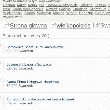
Większe miasta w tym województwie:
Poznań
,
Kalisz
,
Konin
,
Piła
,
Ostrów Wielkopolski
,
Gniezno
,
Leszno
,
S
Koło
,
Środa Wielkopolska
,
Rawicz
,
Gostyń
,
Chodzież
,
Szamotuły
,
Z
Wielkopolski
,
Słupca
,
Wolsztyn
,
Mosina
,
Wronki
,
Rogoźno
,
Czarnkó
wyszukiwarki.
Strona główna
wielkopolskie
Swa
Biura rachunkowe ( 20 )
1
Sarnowska Beata Biuro Rachunkowe
62-020 Swarzędz
2
Business 3 Experts Sp. z o.o.
62-020 Swarzędz
3
Gama Firma Usługowo-Handlowa
62-020 Swarzędz
4
Kontador Biuro Rachunkowe Emilia Rusinek
62-020 Swarzędz