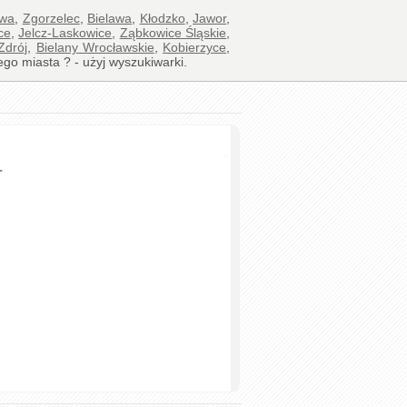
awa
,
Zgorzelec
,
Bielawa
,
Kłodzko
,
Jawor
,
ce
,
Jelcz-Laskowice
,
Ząbkowice Śląskie
,
Zdrój
,
Bielany Wrocławskie
,
Kobierzyce
,
ego miasta ? - użyj wyszukiwarki.
r