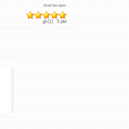
Oceń ten wpis:
gł:(
1
)
5
pkt