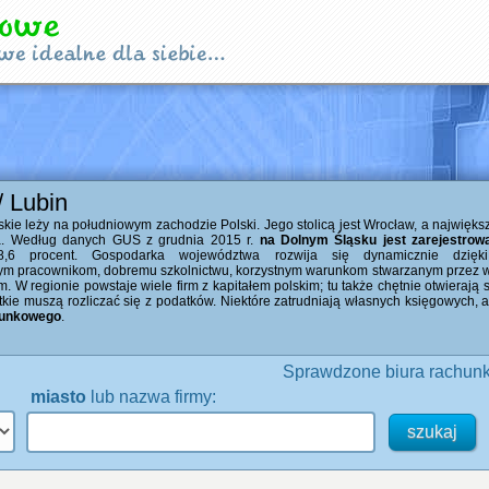
/ Lubin
ie leży na południowym zachodzie Polski. Jego stolicą jest Wrocław, a najwięks
ca. Według danych GUS z grudnia 2015 r.
na Dolnym Śląsku jest zarejestrow
8,6 procent. Gospodarka województwa rozwija się dynamicznie dzięki
m pracownikom, dobremu szkolnictwu, korzystnym warunkom stwarzanym przez w
 W regionie powstaje wiele firm z kapitałem polskim; tu także chętnie otwierają
stkie muszą rozliczać się z podatków. Niektóre zatrudniają własnych księgowych,
hunkowego
.
Sprawdzone biura rachunk
miasto
lub nazwa firmy: