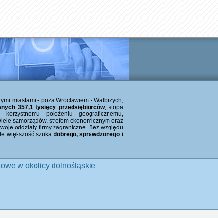
zymi miastami - poza Wrocławiem - Wałbrzych,
anych 357,1 tysięcy przedsiębiorców
; stopa
 korzystnemu położeniu geograficznemu,
iele samorządów, strefom ekonomicznym oraz
 swoje oddziały firmy zagraniczne. Bez względu
 ale większość szuka
dobrego, sprawdzonego i
owe w okolicy dolnośląskie