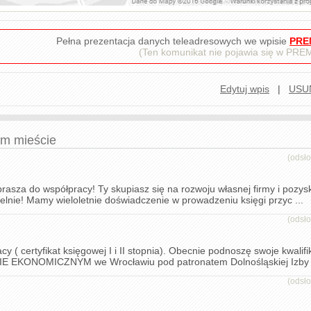
Pełna prezentacja danych teleadresowych we wpisie
PRE
(Ten komunikat nie pojawia się w PR
Edytuj wpis
|
USU
ym mieście
(odsł
asza do współpracy! Ty skupiasz się na rozwoju własnej firmy i pozys
elnie! Mamy wieloletnie doświadczenie w prowadzeniu księgi przyc ...
(odsł
 ( certyfikat księgowej I i II stopnia). Obecnie podnoszę swoje kwalifi
 EKONOMICZNYM we Wrocławiu pod patronatem Dolnośląskiej Izby D
(odsł
.