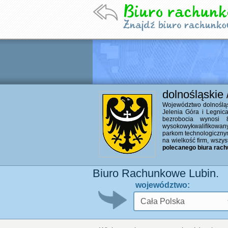
dolnośląskie 
Województwo dolnośląsk
Jelenia Góra i Legni
bezrobocia wynosi 
wysokowykwalifikowany
parkom technologicznym.
na wielkość firm, wszy
polecanego biura rac
Biuro Rachunkowe Lubin.
województwo: