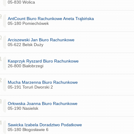
05-830 Wolica
9
AntCount Biuro Rachunkowe Aneta Trąbińska
05-180 Pomiechówek
0
Arciszewski Jan Biuro Rachunkowe
05-622 Belsk Duży
1
Kasprzyk Ryszard Biuro Rachunkowe
26-800 Białobrzegi
2
Mucha Marzenna Biuro Rachunkowe
05-191 Toruń Dworski 2
3
Orłowska Joanna Biuro Rachunkowe
05-190 Nasielsk
4
Sawicka Izabela Doradztwo Podatkowe
05-180 Błogosławie 6