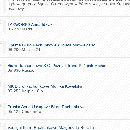
sądowego przy Sądzie Okręgowym w Warszawie, członka Krajow
osobowy ...
3
TAXWORKS Anna Idziak
05-270 Marki
4
Optima Biuro Rachunkowe Wioleta Matwiejczuk
08-200 Meszki 24
5
Biuro Rachunkowe S.C. Poźniak Irena Poźniak Michał
05-830 Rusiec
6
MK Biuro Rachunkowe Monika Kowalska
05-252 Karpin 18 b
7
Pruska Anna Usługowe Biuro Rachunkowe
05-123 Chotomów
8
Vectigal Biuro Rachunkowe Małgorzata Reszka