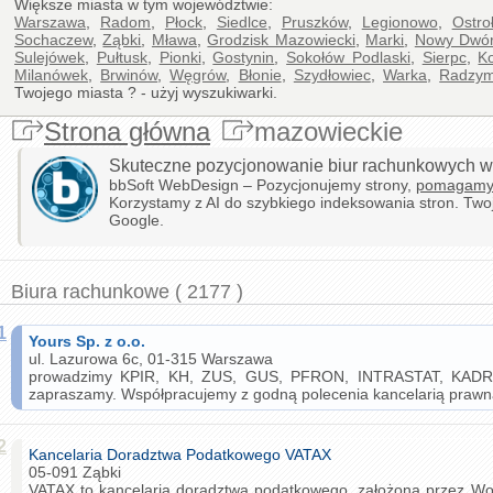
Większe miasta w tym województwie:
Warszawa
,
Radom
,
Płock
,
Siedlce
,
Pruszków
,
Legionowo
,
Ostro
Sochaczew
,
Ząbki
,
Mława
,
Grodzisk Mazowiecki
,
Marki
,
Nowy Dwór
Sulejówek
,
Pułtusk
,
Pionki
,
Gostynin
,
Sokołów Podlaski
,
Sierpc
,
K
Milanówek
,
Brwinów
,
Węgrów
,
Błonie
,
Szydłowiec
,
Warka
,
Radzym
Twojego miasta ? - użyj wyszukiwarki.
Strona główna
mazowieckie
Skuteczne pozycjonowanie biur rachunkowych 
bbSoft WebDesign – Pozycjonujemy strony,
pomagamy 
Korzystamy z AI do szybkiego indeksowania stron. Twoj
Google.
Biura rachunkowe ( 2177 )
1
Yours Sp. z o.o.
ul. Lazurowa 6c, 01-315 Warszawa
prowadzimy KPIR, KH, ZUS, GUS, PFRON, INTRASTAT, KADRY,
zapraszamy. Współpracujemy z godną polecenia kancelarią prawn
2
Kancelaria Doradztwa Podatkowego VATAX
05-091 Ząbki
VATAX to kancelaria doradztwa podatkowego, założona przez Wo