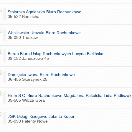
5
Stolarska Agnieszka Biuro Rachunkowe
05-532 Baniocha
6
Wasilewska Urszula Biuro Rachunkowe
05-080 Truskaw
7
Buran Biuro Usług Rachunkowych Lucyna Bielińska
09-152 Januszewo 45
8
Damięcka Iwona Biuro Rachunkowe
06-456 Skarżynek 25
9
Elem S.C. Biuro Rachunkowe Magdalena Pakulska Lidia Pudliszak
05-506 Wilcza Góra
0
JGK Usługi Księgowe Jolanta Koper
05-090 Falenty Nowe