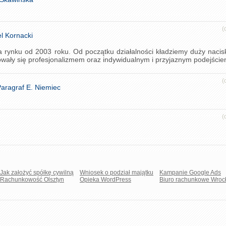
(
l Kornacki
 rynku od 2003 roku. Od początku działalności kładziemy duży nacis
wały się profesjonalizmem oraz indywidualnym i przyjaznym podejściem
(
aragraf E. Niemiec
(
Jak założyć spółkę cywilną
Wniosek o podział majątku
Kampanie Google Ads
Rachunkowość Olsztyn
Opieka WordPress
Biuro rachunkowe Wroc