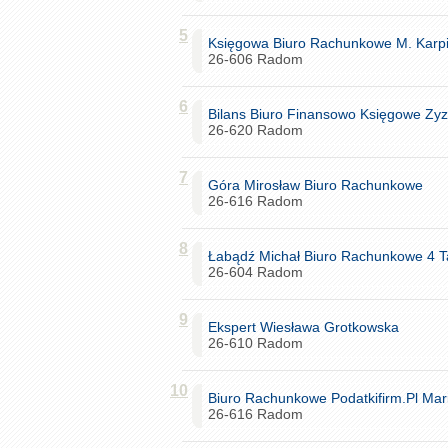
5
Księgowa Biuro Rachunkowe M. Karpi
26-606 Radom
6
Bilans Biuro Finansowo Księgowe Zyz
26-620 Radom
7
Góra Mirosław Biuro Rachunkowe
26-616 Radom
8
Łabądź Michał Biuro Rachunkowe 4 T
26-604 Radom
9
Ekspert Wiesława Grotkowska
26-610 Radom
10
Biuro Rachunkowe Podatkifirm.Pl Mar
26-616 Radom