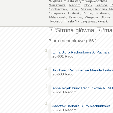
Większe miasta w tym województwie:
Warszawa
,
Radom
,
Płock
,
Siedlce
,
P
Sochaczew
,
Ząbki
,
Mława
,
Grodzisk M
Sulejówek
,
Pułtusk
,
Pionki
,
Gostynin
,
Milanówek
,
Brwinów
,
Węgrów
,
Błonie
Twojego miasta ? - użyj wyszukiwarki.
Strona główna
ma
Biura rachunkowe ( 66 )
1
Elma Biuro Rachunkowe A. Puchala
26-601 Radom
2
Tax Biuro Rachunkowe Mariola Piotr
26-600 Radom
3
Anna Rojek Biuro Rachunkowe REN
26-610 Radom
4
Jadczak Barbara Biuro Rachunkowe
26-610 Radom