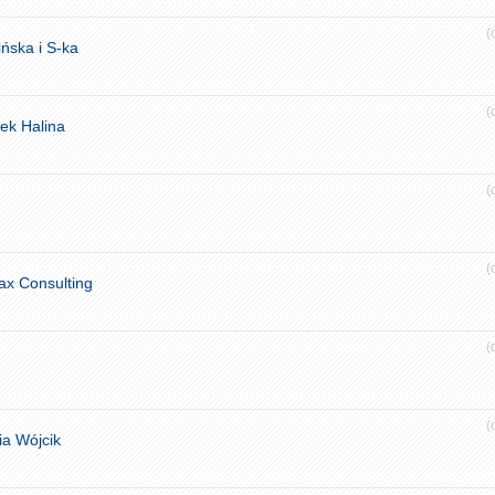
(
ńska i S-ka
(
ek Halina
(
(
ax Consulting
(
(
ia Wójcik