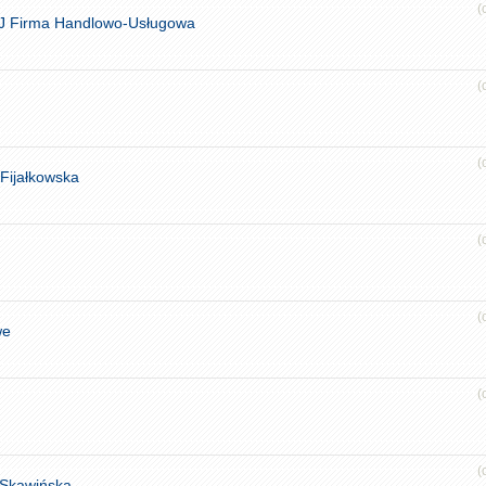
(
eJ Firma Handlowo-Usługowa
(
(
Fijałkowska
(
(
we
(
(
 Skawińska