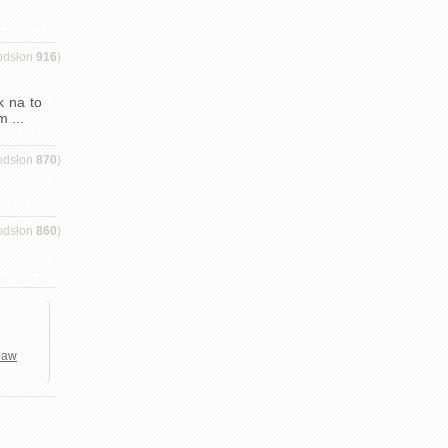
odsłon
916
)
k na to
 ...
odsłon
870
)
odsłon
860
)
ław