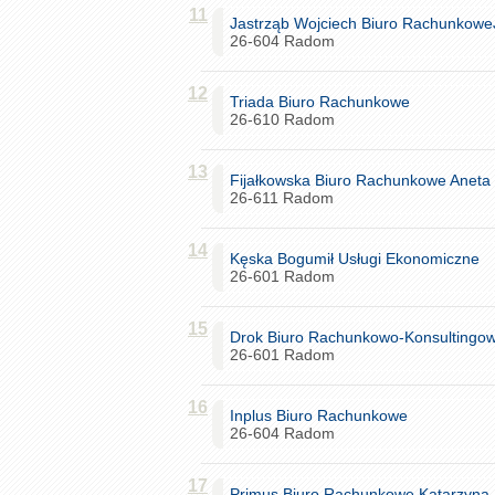
11
Jastrząb Wojciech Biuro Rachunkow
26-604 Radom
12
Triada Biuro Rachunkowe
26-610 Radom
13
Fijałkowska Biuro Rachunkowe Aneta 
26-611 Radom
14
Kęska Bogumił Usługi Ekonomiczne
26-601 Radom
15
Drok Biuro Rachunkowo-Konsultingo
26-601 Radom
16
Inplus Biuro Rachunkowe
26-604 Radom
17
Primus Biuro Rachunkowe Katarzyna