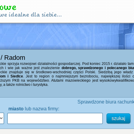
 / Radom
e sprzyja rozwojowi działalności gospodarczej. Pod koniec 2015 r. działało tam 7
ch i wie jak ważne jest znalezienie
dobrego, sprawdzonego i polecanego bi
kie znajduje się w środkowo-wschodniej części Polski. Siedzibą jego władz
dom i Siedlce
. Jest to region o najmniejszym bezrobociu, największej ilości
ższym PKB na województwo. Atutami mazowieckiego jest wysokowykwalifikowan
, a także rolnictwo i turystyka.
Sprawdzone biura rachun
miasto
lub nazwa firmy: