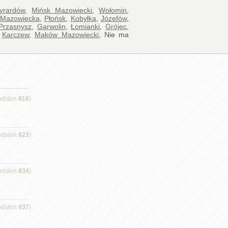
yrardów
,
Mińsk Mazowiecki
,
Wołomin
,
 Mazowiecka
,
Płońsk
,
Kobyłka
,
Józefów
,
Przasnysz
,
Garwolin
,
Łomianki
,
Grójec
,
,
Karczew
,
Maków Mazowiecki
, Nie ma
odsłon
816
)
odsłon
823
)
odsłon
834
)
odsłon
837
)