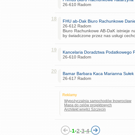
26-610 Radom
18
FHU ab-Dak Biuro Rachunkowe Danie
26-612 Radom
Biuro Rachunkowe AB-DaK istnieje na
by świadczone przez nas usługi cecho
19
Kancelaria Doradztwa Podatkowego P
26-610 Radom
20
Bamar Barbara Kaca Marianna Sułek
26-617 Radom
Reklamy
Wypożyczalnia samochodów Inowrocław
Mapa do celów projektowych
Architekt wnętrz Szczecin
-
1-
2
-
3
-
4
-