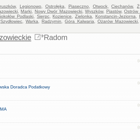
ruszków
,
Legionowo
,
Ostrołęka
,
Piaseczno
,
Otwock
,
Ciechanów
,
Ż
azowiecki
,
Marki
,
Nowy Dwór Mazowiecki
,
Wyszków
,
Piastów
,
Ostrów
Sokołów Podlaski
,
Sierpc
,
Kozienice
,
Zielonka
,
Konstancin-Jeziorna
,
,
Szydłowiec
,
Warka
,
Radzymin
,
Góra Kalwaria
,
Ożarów Mazowiecki
zowieckie
Radom
(
(
owska Doradca Podatkowy
(
OMA
(