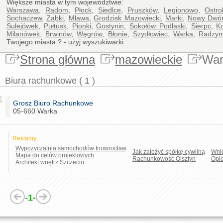
Większe miasta w tym województwie:
Warszawa
,
Radom
,
Płock
,
Siedlce
,
Pruszków
,
Legionowo
,
Ostro
Sochaczew
,
Ząbki
,
Mława
,
Grodzisk Mazowiecki
,
Marki
,
Nowy Dwór
Sulejówek
,
Pułtusk
,
Pionki
,
Gostynin
,
Sokołów Podlaski
,
Sierpc
,
K
Milanówek
,
Brwinów
,
Węgrów
,
Błonie
,
Szydłowiec
,
Warka
,
Radzym
Twojego miasta ? - użyj wyszukiwarki.
Strona główna
mazowieckie
War
Biura rachunkowe ( 1 )
1
Grosz Biuro Rachunkowe
05-660 Warka
Reklamy
Wypożyczalnia samochodów Inowrocław
Jak założyć spółkę cywilną
Wnio
Mapa do celów projektowych
Rachunkowość Olsztyn
Opi
Architekt wnętrz Szczecin
-
1-