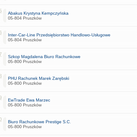
5
Abakus Krystyna Kempczyńska
05-804 Pruszków
6
Inter-Car-Line Przedsiębiorstwo Handlowo-Usługowe
05-804 Pruszków
7
Szkop Magdalena Biuro Rachunkowe
05-800 Pruszków
8
PHU Rachunek Marek Zarębski
05-800 Pruszków
9
EwTrade Ewa Marzec
05-800 Pruszków
0
Biuro Rachunkowe Prestige S.C.
05-800 Pruszków