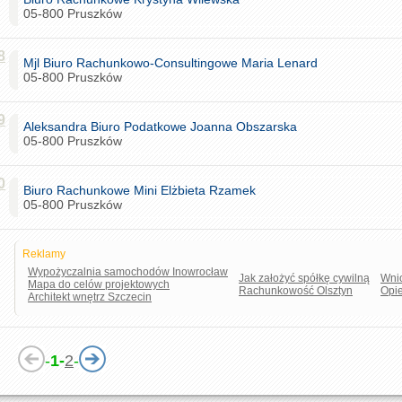
05-800 Pruszków
8
Mjl Biuro Rachunkowo-Consultingowe Maria Lenard
05-800 Pruszków
9
Aleksandra Biuro Podatkowe Joanna Obszarska
05-800 Pruszków
0
Biuro Rachunkowe Mini Elżbieta Rzamek
05-800 Pruszków
Reklamy
Wypożyczalnia samochodów Inowrocław
Jak założyć spółkę cywilną
Wnio
Mapa do celów projektowych
Rachunkowość Olsztyn
Opi
Architekt wnętrz Szczecin
-
1-
2
-