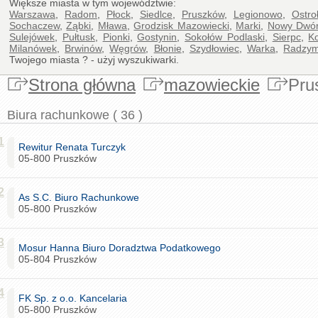
Większe miasta w tym województwie:
Warszawa
,
Radom
,
Płock
,
Siedlce
,
Pruszków
,
Legionowo
,
Ostro
Sochaczew
,
Ząbki
,
Mława
,
Grodzisk Mazowiecki
,
Marki
,
Nowy Dwór
Sulejówek
,
Pułtusk
,
Pionki
,
Gostynin
,
Sokołów Podlaski
,
Sierpc
,
K
Milanówek
,
Brwinów
,
Węgrów
,
Błonie
,
Szydłowiec
,
Warka
,
Radzym
Twojego miasta ? - użyj wyszukiwarki.
Strona główna
mazowieckie
Pru
Biura rachunkowe ( 36 )
1
Rewitur Renata Turczyk
05-800 Pruszków
2
As S.C. Biuro Rachunkowe
05-800 Pruszków
3
Mosur Hanna Biuro Doradztwa Podatkowego
05-804 Pruszków
4
FK Sp. z o.o. Kancelaria
05-800 Pruszków