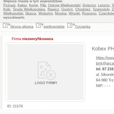
Większe miasta w tym województwie:
Poznań
,
Kalisz
,
Konin
,
Piła
,
Ostrów Wielkopolski
,
Gniezno
,
Leszno
,
S
Koło
,
Środa Wielkopolska
,
Rawicz
,
Gostyń
,
Chodzież
,
Szamotuły
,
Z
Wielkopolski
,
Słupca
,
Wolsztyn
,
Mosina
,
Wronki
,
Rogoźno
,
Czarnkó
wyszukiwarki.
Strona główna
wielkopolskie
Trzcianka
Firma
niezweryfikowana
Kobex PH
https://ww
brrk@arca
tel. 67 216
ul. Sikors
64-980 Trz
NIP: - - -
ID: 21576