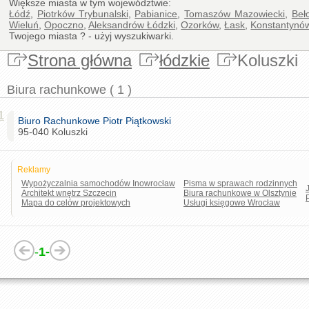
Większe miasta w tym województwie:
Łódź
,
Piotrków Trybunalski
,
Pabianice
,
Tomaszów Mazowiecki
,
Beł
Wieluń
,
Opoczno
,
Aleksandrów Łódzki
,
Ozorków
,
Łask
,
Konstantynó
Twojego miasta ? - użyj wyszukiwarki.
Strona główna
łódzkie
Koluszki
Biura rachunkowe ( 1 )
1
Biuro Rachunkowe Piotr Piątkowski
95-040 Koluszki
Reklamy
Wypożyczalnia samochodów Inowrocław
Pisma w sprawach rodzinnych
Architekt wnętrz Szczecin
Biura rachunkowe w Olsztynie
Mapa do celów projektowych
Usługi księgowe Wrocław
-
1-