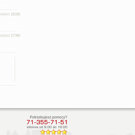
odsłon
1518
)
odsłon
1739
)
Potrzebujesz pomocy?