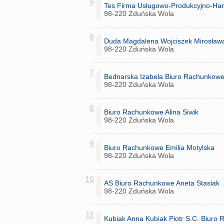
5
Tes Firma Usługowo-Produkcyjno-Ha
98-220 Zduńska Wola
6
Duda Magdalena Wojciszek Mirosław
98-220 Zduńska Wola
7
Bednarska Izabela Biuro Rachunkow
98-220 Zduńska Wola
8
Biuro Rachunkowe Alina Siwik
98-220 Zduńska Wola
9
Biuro Rachunkowe Emilia Motylska
98-220 Zduńska Wola
10
AS Biuro Rachunkowe Aneta Stasiak
98-220 Zduńska Wola
11
Kubiak Anna Kubiak Piotr S.C. Biuro