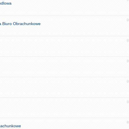
ndlowa
(
a Biuro Obrachunkowe
(
e
(
(
(
(
 Rachunkowe