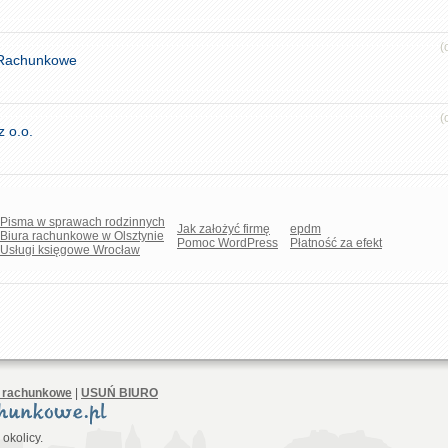
(
 Rachunkowe
(
 o.o.
Pisma w sprawach rodzinnych
Jak założyć firmę
epdm
Biura rachunkowe w Olsztynie
Pomoc WordPress
Płatność za efekt
Usługi księgowe Wrocław
o rachunkowe
|
USUŃ BIURO
okolicy.