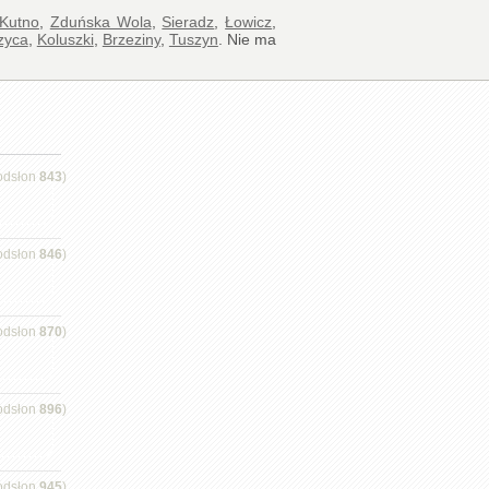
Kutno
,
Zduńska Wola
,
Sieradz
,
Łowicz
,
zyca
,
Koluszki
,
Brzeziny
,
Tuszyn
. Nie ma
odsłon
843
)
odsłon
846
)
odsłon
870
)
odsłon
896
)
odsłon
945
)