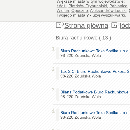
Większe miasta w tym województwie:
Łódź
,
Piotrków Trybunalski
,
Pabianice
Wieluń
,
Opoczno
,
Aleksandrów Łódzki
,
Twojego miasta ? - użyj wyszukiwarki.
Strona główna
łód
Biura rachunkowe ( 13 )
1
Biuro Rachunkowe Teka Spółka z o.o.
98-220 Zduńska Wola
2
Tax S.C. Biuro Rachunkowe Pokora Ś
98-220 Zduńska Wola
3
Bilans Podatkowe Biuro Rachunkowe
98-220 Zduńska Wola
4
Biuro Rachunkowe Teka Spółka z o.o.
98-220 Zduńska Wola