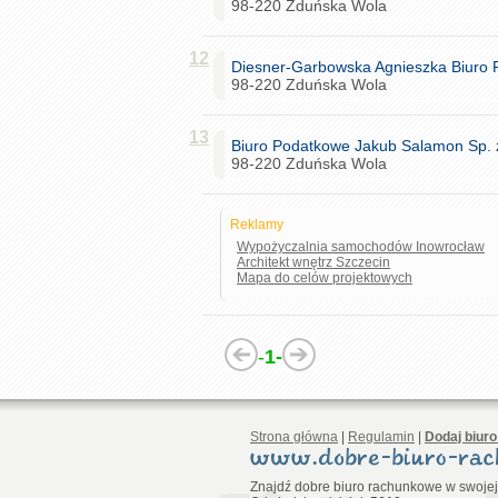
98-220 Zduńska Wola
12
Diesner-Garbowska Agnieszka Biuro
98-220 Zduńska Wola
13
Biuro Podatkowe Jakub Salamon Sp. z
98-220 Zduńska Wola
Reklamy
Wypożyczalnia samochodów Inowrocław
Architekt wnętrz Szczecin
Mapa do celów projektowych
-
1-
Strona główna
|
Regulamin
|
Dodaj biur
Znajdź dobre biuro rachunkowe w swojej 