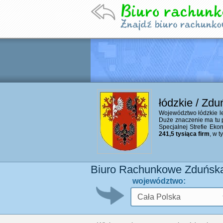
łódzkie / Zd
Województwo łódzkie leż
Duże znaczenie ma tu 
Specjalnej Strefie Eko
241,5 tysiąca firm
, w 
Biuro Rachunkowe Zduńsk
województwo: