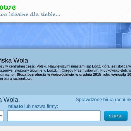
uńska Wola
y w centralnej części Polski. Największymi miastami są: Łódź, która jest stolicą 
przemysł skupiony głównie w Łódzkim Okręgu Przemysłowym, Piotrkowsko-Bełch
nomicznej.
Stopa bezrobocia w województwie w grudniu 2015 roku wynosiła 10
tym biura rachunkowe.
a Wola.
Sprawdzone biura rachunk
miasto
lub nazwa firmy: