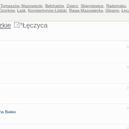
,
Tomaszów Mazowiecki
,
Bełchatów
,
Zgierz
,
Skierniewice
,
Radomsko
,
Ozorków
,
Łask
,
Konstantynów Łódzki
,
Rawa Mazowiecka
,
Głowno
,
Łęc
zkie
Łęczyca
(
(
(
(
ia Białas
(