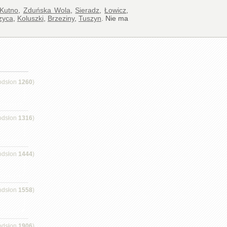
Kutno
,
Zduńska Wola
,
Sieradz
,
Łowicz
,
zyca
,
Koluszki
,
Brzeziny
,
Tuszyn
. Nie ma
odsłon
1260
)
odsłon
1316
)
odsłon
1444
)
odsłon
1558
)
odsłon
1906
)