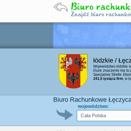
łódzkie / Łęc
Województwo łódzkie leż
Duże znaczenie ma tu 
Specjalnej Strefie Eko
241,5 tysiąca firm
, w 
Biuro Rachunkowe Łęczyca
województwo: