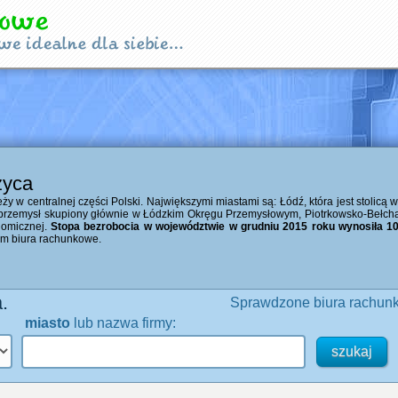
zyca
y w centralnej części Polski. Największymi miastami są: Łódź, która jest stolicą 
przemysł skupiony głównie w Łódzkim Okręgu Przemysłowym, Piotrkowsko-Bełch
nomicznej.
Stopa bezrobocia w województwie w grudniu 2015 roku wynosiła 10
tym biura rachunkowe.
.
Sprawdzone biura rachunk
miasto
lub nazwa firmy: