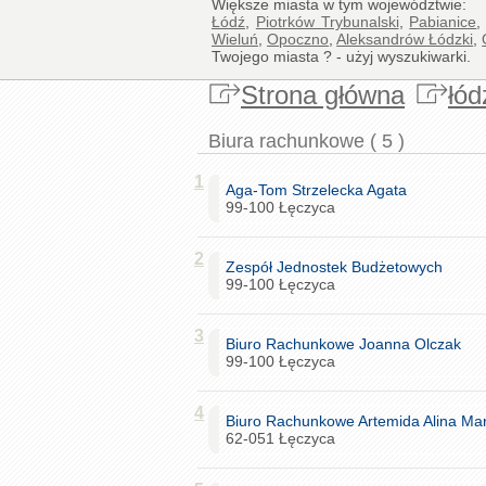
Większe miasta w tym województwie:
Łódź
,
Piotrków Trybunalski
,
Pabianice
Wieluń
,
Opoczno
,
Aleksandrów Łódzki
,
Twojego miasta ? - użyj wyszukiwarki.
Strona główna
łód
Biura rachunkowe ( 5 )
1
Aga-Tom Strzelecka Agata
99-100 Łęczyca
2
Zespół Jednostek Budżetowych
99-100 Łęczyca
3
Biuro Rachunkowe Joanna Olczak
99-100 Łęczyca
4
Biuro Rachunkowe Artemida Alina Mar
62-051 Łęczyca