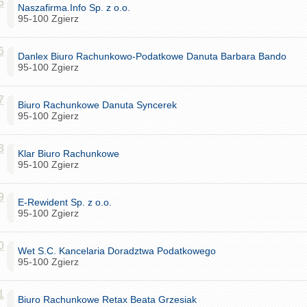
5
Naszafirma.Info Sp. z o.o.
95-100 Zgierz
6
Danlex Biuro Rachunkowo-Podatkowe Danuta Barbara Bando
95-100 Zgierz
7
Biuro Rachunkowe Danuta Syncerek
95-100 Zgierz
8
Klar Biuro Rachunkowe
95-100 Zgierz
9
E-Rewident Sp. z o.o.
95-100 Zgierz
0
Wet S.C. Kancelaria Doradztwa Podatkowego
95-100 Zgierz
1
Biuro Rachunkowe Retax Beata Grzesiak