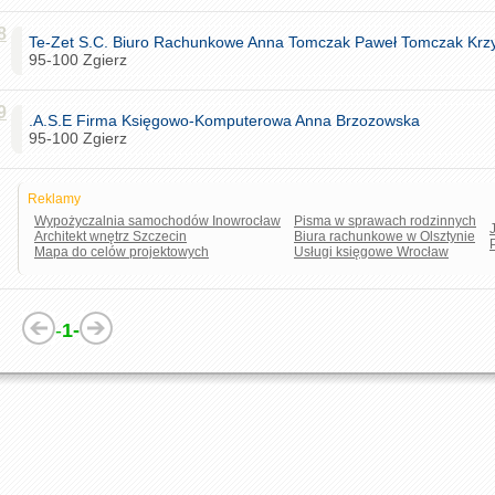
8
Te-Zet S.C. Biuro Rachunkowe Anna Tomczak Paweł Tomczak Krzy
95-100 Zgierz
9
.A.S.E Firma Księgowo-Komputerowa Anna Brzozowska
95-100 Zgierz
Reklamy
Wypożyczalnia samochodów Inowrocław
Pisma w sprawach rodzinnych
Architekt wnętrz Szczecin
Biura rachunkowe w Olsztynie
Mapa do celów projektowych
Usługi księgowe Wrocław
-
1-