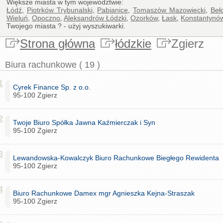
Większe miasta w tym województwie:
Łódź
,
Piotrków Trybunalski
,
Pabianice
,
Tomaszów Mazowiecki
,
Beł
Wieluń
,
Opoczno
,
Aleksandrów Łódzki
,
Ozorków
,
Łask
,
Konstantynó
Twojego miasta ? - użyj wyszukiwarki.
Strona główna
łódzkie
Zgierz
Biura rachunkowe ( 19 )
1
Cyrek Finance Sp. z o.o.
95-100 Zgierz
2
Twoje Biuro Spółka Jawna Kaźmierczak i Syn
95-100 Zgierz
3
Lewandowska-Kowalczyk Biuro Rachunkowe Biegłego Rewidenta
95-100 Zgierz
4
Biuro Rachunkowe Damex mgr Agnieszka Kejna-Straszak
95-100 Zgierz