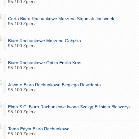
95-100 Zgierz
2
Certa Biuro Rachunkowe Marzena Stępniak-Jachimek
95-100 Zgierz
3
Biuro Rachunkowe Marzena Gałązka
95-100 Zgierz
4
Biuro Rachunkowe Optim Emilia Kras
95-100 Zgierz
5
Jawn-e Biuro Rachunkowe Biegłego Rewidenta
95-100 Zgierz
6
Elma S.C. Biuro Rachunkowe Iwona Szeląg Elżbieta Błaszczyk
95-100 Zgierz
7
Toma Edyta Biuro Rachunkowe
95-100 Zgierz