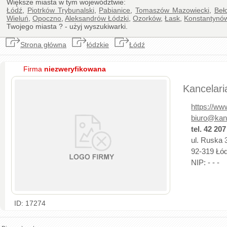
Większe miasta w tym województwie:
Łódź
,
Piotrków Trybunalski
,
Pabianice
,
Tomaszów Mazowiecki
,
Beł
Wieluń
,
Opoczno
,
Aleksandrów Łódzki
,
Ozorków
,
Łask
,
Konstantynó
Twojego miasta ? - użyj wyszukiwarki.
Strona główna
łódzkie
Łódź
Firma
niezweryfikowana
Kancelar
https://ww
biuro@kan
tel. 42 207
ul. Ruska 3
92-319 Łódź
NIP: - - -
ID: 17274