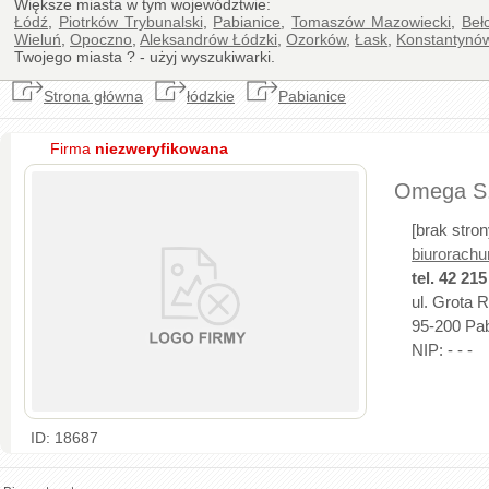
Większe miasta w tym województwie:
Łódź
,
Piotrków Trybunalski
,
Pabianice
,
Tomaszów Mazowiecki
,
Beł
Wieluń
,
Opoczno
,
Aleksandrów Łódzki
,
Ozorków
,
Łask
,
Konstantynó
Twojego miasta ? - użyj wyszukiwarki.
Strona główna
łódzkie
Pabianice
Firma
niezweryfikowana
Omega S.
[brak stro
biurorach
tel. 42 215
ul. Grota 
95-200 Pabi
NIP: - - -
ID: 18687