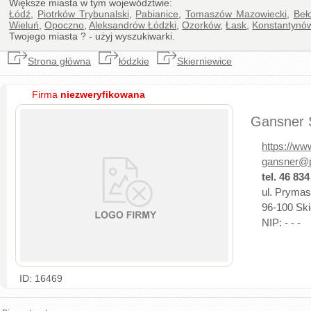
Większe miasta w tym województwie:
Łódź
,
Piotrków Trybunalski
,
Pabianice
,
Tomaszów Mazowiecki
,
Beł
Wieluń
,
Opoczno
,
Aleksandrów Łódzki
,
Ozorków
,
Łask
,
Konstantynó
Twojego miasta ? - użyj wyszukiwarki.
Strona główna
łódzkie
Skierniewice
Firma
niezweryfikowana
Gansner S
https://ww
gansner@p
tel. 46 834
ul. Prymas
96-100 Skie
NIP: - - -
ID: 16469