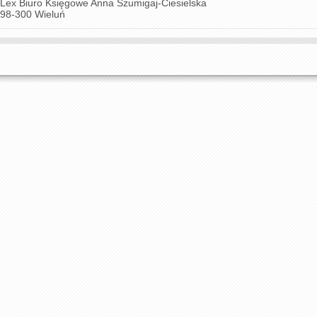
Lex Biuro Księgowe Anna Szumigaj-Ciesielska
98-300 Wieluń