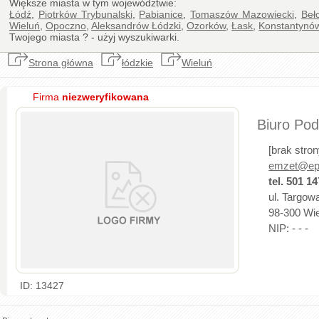
Większe miasta w tym województwie:
Łódź
,
Piotrków Trybunalski
,
Pabianice
,
Tomaszów Mazowiecki
,
Beł
Wieluń
,
Opoczno
,
Aleksandrów Łódzki
,
Ozorków
,
Łask
,
Konstantynó
Twojego miasta ? - użyj wyszukiwarki.
Strona główna
łódzkie
Wieluń
Firma
niezweryfikowana
Biuro Pod
[brak stro
emzet@epo
tel. 501 1
ul. Targow
98-300 Wiel
NIP: - - -
ID: 13427