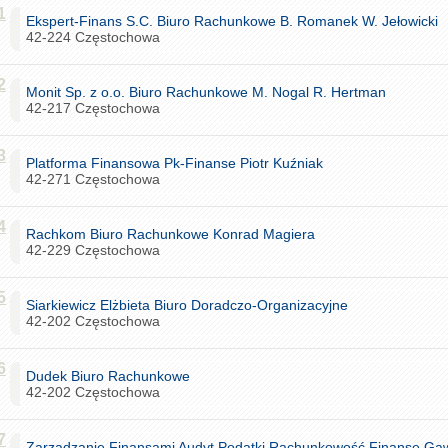
1
Ekspert-Finans S.C. Biuro Rachunkowe B. Romanek W. Jełowicki
42-224 Częstochowa
2
Monit Sp. z o.o. Biuro Rachunkowe M. Nogal R. Hertman
42-217 Częstochowa
3
Platforma Finansowa Pk-Finanse Piotr Kuźniak
42-271 Częstochowa
4
Rachkom Biuro Rachunkowe Konrad Magiera
42-229 Częstochowa
5
Siarkiewicz Elżbieta Biuro Doradczo-Organizacyjne
42-202 Częstochowa
6
Dudek Biuro Rachunkowe
42-202 Częstochowa
7
Zarządzanie Finansami Audyt Podatki Rachunkowość Finanse Gawr