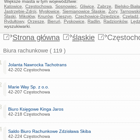
Większe miasta w tym województwie:
Katowice
,
Częstochowa
,
Sosnowiec
,
Gliwice
,
Zabrze
,
Bielsko-Biał
Jastrzębie-Zdrój
,
Mysłowice
,
Siemianowice Śląskie
,
Żory
,
Tarnowski
Śląski
,
Mikołów
,
Knurów
,
Cieszyn
,
Czechowice-Dziedzice
,
Czeladź
Rydułtowy
,
Orzesze
,
Bieruń
,
Pyskowice
,
Radlin
,
Radzionków
,
Lędz
wyszukiwarki.
Strona główna
śląskie
Częstoch
Biura rachunkowe ( 119 )
1
Jolanta Nawrocka Tachotrans
42-202 Częstochowa
2
Marie Way Sp. z o.o.
42-207 Częstochowa
3
Biuro Księgowe Kinga Jaros
42-218 Częstochowa
4
Saldo Biuro Rachunkowe Zdzisława Skiba
42-224 Częstochowa