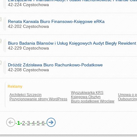
42-224 Częstochowa
8
Renata Karwala Biuro Finansowo-Księgowe eRKa
42-202 Częstochowa
9
Biuro Badania Bilansów i Usług Księgowych Audyt Biegły Rewident
42-229 Częstochowa
0
Dróżdż Zdzisława Biuro Rachunkowo-Podatkowe
42-208 Częstochowa
Reklamy
Wyszukiwarka KRS
Architekci Szczecin
Umowa o p
Księgowa Olsztyn
Pozycjonowanie strony WordPress
Outsourcin
Biuro podatkowe Wrocław
-
1-
2
-
3
-
4
-
5
-
6
-