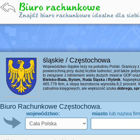
śląskie / Częstochowa
Województwo śląskie leży na południu Polski. Graniczy 
powierzchnią przy dużej liczbie ludności; jest także je
to związane z istnieniem wielu dużych miast w GOP ora
Bielsko-Biała, Bytom, Ruda Śląska i Rybnik
. Najwięks
465.779 firm, a stopa bezrobocia wynosiła 8,2 procent. W
zatrudnia księgowych, ale większość szuka
dobrego, sp
Biuro Rachunkowe Częstochowa.
województwo:
miasto
lub nazwa fir