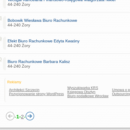
44-240 Żory
8
Bobowik Wiesława Biuro Rachunkowe
44-240 Żory
9
Efekt Biuro Rachunkowe Edyta Kwaśny
44-240 Żory
0
Biuro Rachunkowe Barbara Kalisz
44-240 Żory
Reklamy
Wyszukiwarka KRS
Architekci Szczecin
Umowa o p
Księgowa Olsztyn
Pozycjonowanie strony WordPress
Outsourcin
Biuro podatkowe Wrocław
-
1-
2
-