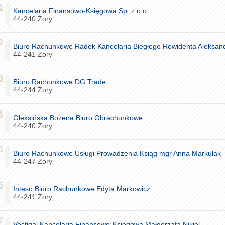
1
Kancelaria Finansowo-Księgowa Sp. z o.o.
44-240 Żory
2
Biuro Rachunkowe Radek Kancelaria Biegłego Rewidenta Aleksan
44-241 Żory
3
Biuro Rachunkowe DG Trade
44-244 Żory
4
Oleksińska Bożena Biuro Obrachunkowe
44-240 Żory
5
Biuro Rachunkowe Usługi Prowadzenia Ksiąg mgr Anna Markulak
44-247 Żory
6
Inteso Biuro Rachunkowe Edyta Markowicz
44-241 Żory
7
Vectigal Kancelaria Finansowo-Księgowa Małgorzata Nikiel