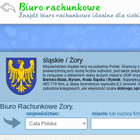
śląskie / Żory
Województwo śląskie leży na południu Polski. Graniczy 
powierzchnią przy dużej liczbie ludności; jest także je
to związane z istnieniem wielu dużych miast w GOP ora
Bielsko-Biała, Bytom, Ruda Śląska i Rybnik
. Najwięks
465.779 firm, a stopa bezrobocia wynosiła 8,2 procent. W
zatrudnia księgowych, ale większość szuka
dobrego, sp
Biuro Rachunkowe Żory.
województwo:
miasto
lub nazwa fir