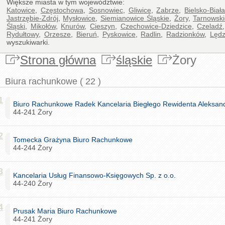
Większe miasta w tym województwie:
Katowice
,
Częstochowa
,
Sosnowiec
,
Gliwice
,
Zabrze
,
Bielsko-Biał
Jastrzębie-Zdrój
,
Mysłowice
,
Siemianowice Śląskie
,
Żory
,
Tarnowski
Śląski
,
Mikołów
,
Knurów
,
Cieszyn
,
Czechowice-Dziedzice
,
Czeladź
Rydułtowy
,
Orzesze
,
Bieruń
,
Pyskowice
,
Radlin
,
Radzionków
,
Lędz
wyszukiwarki.
Strona główna
śląskie
Żory
Biura rachunkowe ( 22 )
1
Biuro Rachunkowe Radek Kancelaria Biegłego Rewidenta Aleksan
44-241 Żory
2
Tomecka Grażyna Biuro Rachunkowe
44-244 Żory
3
Kancelaria Usług Finansowo-Księgowych Sp. z o.o.
44-240 Żory
4
Prusak Maria Biuro Rachunkowe
44-241 Żory