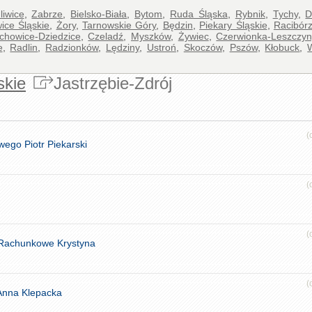
liwice
,
Zabrze
,
Bielsko-Biała
,
Bytom
,
Ruda Śląska
,
Rybnik
,
Tychy
,
D
ice Śląskie
,
Żory
,
Tarnowskie Góry
,
Będzin
,
Piekary Śląskie
,
Racibór
chowice-Dziedzice
,
Czeladź
,
Myszków
,
Żywiec
,
Czerwionka-Leszczyn
e
,
Radlin
,
Radzionków
,
Lędziny
,
Ustroń
,
Skoczów
,
Pszów
,
Kłobuck
,
skie
Jastrzębie-Zdrój
(
wego Piotr Piekarski
(
(
 Rachunkowe Krystyna
(
Anna Klepacka