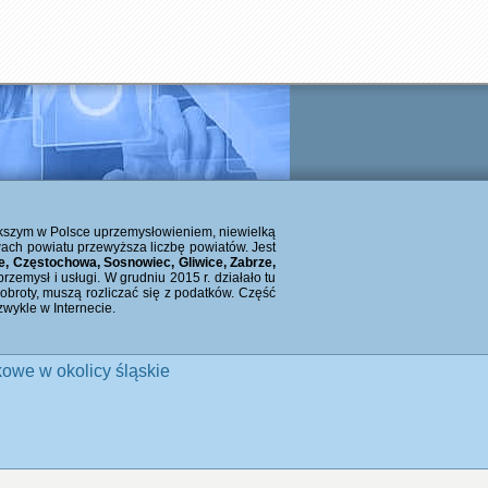
iększym w Polsce uprzemysłowieniem, niewielką
wach powiatu przewyższa liczbę powiatów. Jest
e, Częstochowa, Sosnowiec, Gliwice, Zabrze,
emysł i usługi. W grudniu 2015 r. działało tu
 obroty, muszą rozliczać się z podatków. Część
 zwykle w Internecie.
owe w okolicy śląskie