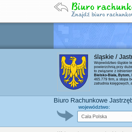
śląskie / Jas
Województwo śląskie le
powierzchnią przy duże
to związane z istnieni
Bielsko-Biała, Bytom,
465.779 firm, a stopa b
zatrudnia księgowych, 
Biuro Rachunkowe Jastrzęb
województwo: