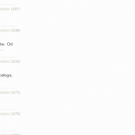
odsłon
1187
)
odsłon
1246
)
stw. Od
..
odsłon
1233
)
załoga,
odsłon
1273
)
odsłon
1279
)