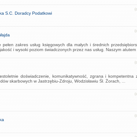
(
ka S.C. Doradcy Podatkowi
(
Wajda
pełen zakres usług księgowych dla małych i średnich przedsiębior
 jakość i wysoki poziom świadczonych przez nas usług. Naszym atutem .
(
iestoletnie doświadczenie, komunikatywność, zgrana i kompetentna 
ędów skarbowych w Jastrzębiu-Zdroju, Wodzisławiu Śl. Żorach, ...
(
(
ka