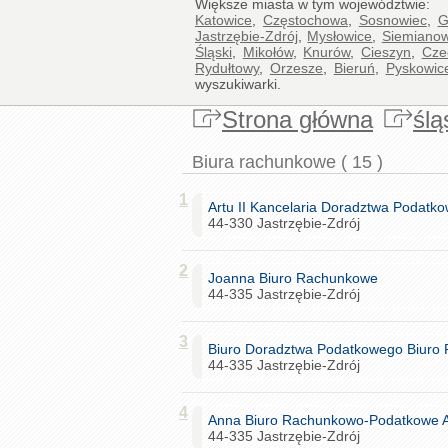
Większe miasta w tym województwie:
Katowice
,
Częstochowa
,
Sosnowiec
,
G
Jastrzębie-Zdrój
,
Mysłowice
,
Siemianow
Śląski
,
Mikołów
,
Knurów
,
Cieszyn
,
Cze
Rydułtowy
,
Orzesze
,
Bieruń
,
Pyskowic
wyszukiwarki.
Strona główna
ślą
Biura rachunkowe ( 15 )
1
Artu II Kancelaria Doradztwa Podatko
44-330 Jastrzębie-Zdrój
2
Joanna Biuro Rachunkowe
44-335 Jastrzębie-Zdrój
3
Biuro Doradztwa Podatkowego Biuro
44-335 Jastrzębie-Zdrój
4
Anna Biuro Rachunkowo-Podatkowe 
44-335 Jastrzębie-Zdrój