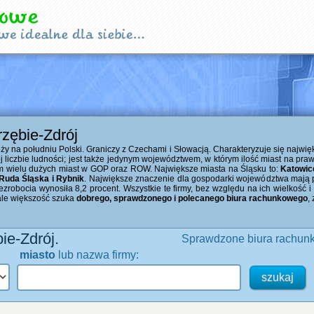
trzębie-Zdrój
ży na południu Polski. Graniczy z Czechami i Słowacją. Charakteryzuje się najw
j liczbie ludności; jest także jedynym województwem, w którym ilość miast na pra
em wielu dużych miast w GOP oraz ROW. Największe miasta na Śląsku to:
Katowic
 Ruda Śląska i Rybnik
. Największe znaczenie dla gospodarki województwa mają prz
ezrobocia wynosiła 8,2 procent. Wszystkie te firmy, bez względu na ich wielkość i
ale większość szuka
dobrego, sprawdzonego i polecanego biura rachunkowego
,
ie-Zdrój.
Sprawdzone biura rachunk
miasto
lub nazwa firmy: