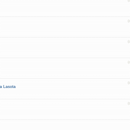
(
(
(
(
(
a Lasota
(