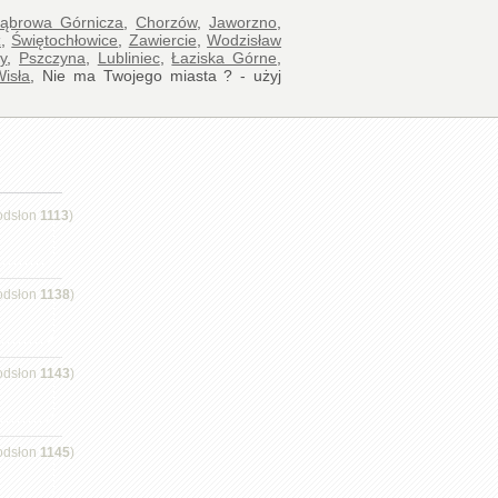
ąbrowa Górnicza
,
Chorzów
,
Jaworzno
,
z
,
Świętochłowice
,
Zawiercie
,
Wodzisław
y
,
Pszczyna
,
Lubliniec
,
Łaziska Górne
,
Wisła
, Nie ma Twojego miasta ? - użyj
odsłon
1113
)
odsłon
1138
)
odsłon
1143
)
odsłon
1145
)