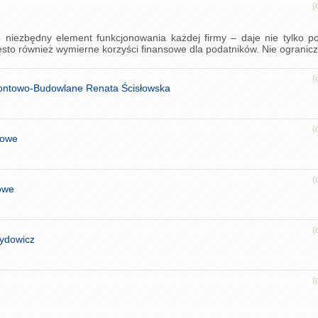
(
niezbędny element funkcjonowania każdej firmy – daje nie tylko p
to również wymierne korzyści finansowe dla podatników. Nie ogranicza
(
ontowo-Budowlane Renata Ścisłowska
(
towe
(
owe
(
ydowicz
(