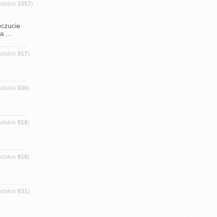
odsłon
1057
)
oczucie
 ...
odsłon
917
)
odsłon
930
)
odsłon
918
)
odsłon
918
)
odsłon
931
)