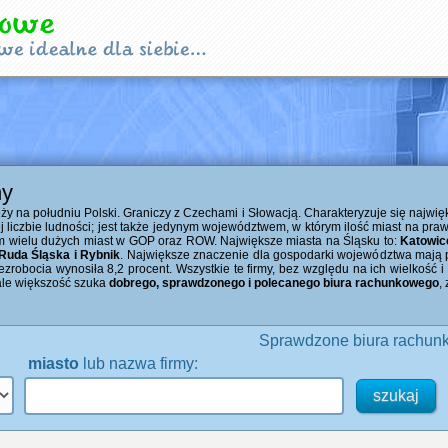
hy
ży na południu Polski. Graniczy z Czechami i Słowacją. Charakteryzuje się najw
j liczbie ludności; jest także jedynym województwem, w którym ilość miast na pra
em wielu dużych miast w GOP oraz ROW. Największe miasta na Śląsku to:
Katowic
 Ruda Śląska i Rybnik
. Największe znaczenie dla gospodarki województwa mają prz
ezrobocia wynosiła 8,2 procent. Wszystkie te firmy, bez względu na ich wielkość i
ale większość szuka
dobrego, sprawdzonego i polecanego biura rachunkowego
,
Sprawdzone biura rachunk
miasto
lub nazwa firmy: