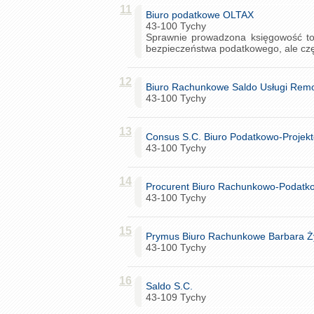
11
Biuro podatkowe OLTAX
43-100 Tychy
Sprawnie prowadzona księgowość to 
bezpieczeństwa podatkowego, ale częs
12
Biuro Rachunkowe Saldo Usługi Rem
43-100 Tychy
13
Consus S.C. Biuro Podatkowo-Projek
43-100 Tychy
14
Procurent Biuro Rachunkowo-Podatk
43-100 Tychy
15
Prymus Biuro Rachunkowe Barbara Ż
43-100 Tychy
16
Saldo S.C.
43-109 Tychy