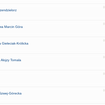
(
zendzielorz
(
owa Marcin Góra
(
Gieleciak-Królicka
(
 Alojzy Tomala
(
(
 Szwej-Górecka