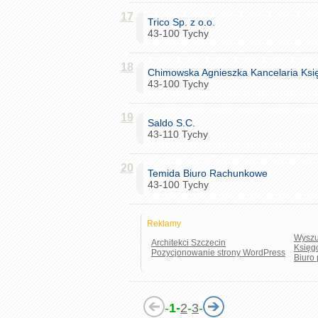
17
Trico Sp. z o.o.
43-100 Tychy
18
Chimowska Agnieszka Kancelaria Ks
43-100 Tychy
19
Saldo S.C.
43-110 Tychy
20
Temida Biuro Rachunkowe
43-100 Tychy
Reklamy
Wyszu
Architekci Szczecin
Księg
Pozycjonowanie strony WordPress
Biuro
-
1-
2
-
3
-