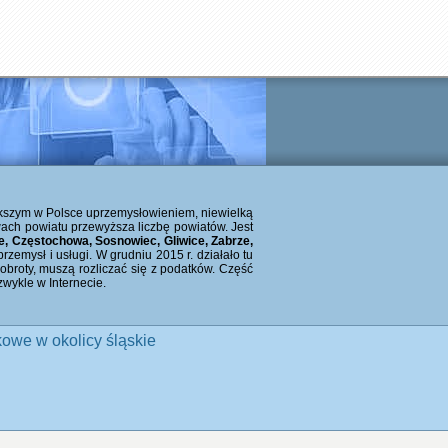
iększym w Polsce uprzemysłowieniem, niewielką
wach powiatu przewyższa liczbę powiatów. Jest
e, Częstochowa, Sosnowiec, Gliwice, Zabrze,
emysł i usługi. W grudniu 2015 r. działało tu
 obroty, muszą rozliczać się z podatków. Część
 zwykle w Internecie.
owe w okolicy śląskie