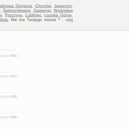
ąbrowa Górnicza
,
Chorzów
,
Jaworzno
,
z
,
Świętochłowice
,
Zawiercie
,
Wodzisław
y
,
Pszczyna
,
Lubliniec
,
Łaziska Górne
,
Wisła
, Nie ma Twojego miasta ? - użyj
odsłon
885
)
odsłon
897
)
odsłon
886
)
odsłon
889
)