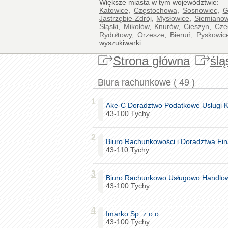
Większe miasta w tym województwie:
Katowice
,
Częstochowa
,
Sosnowiec
,
G
Jastrzębie-Zdrój
,
Mysłowice
,
Siemianow
Śląski
,
Mikołów
,
Knurów
,
Cieszyn
,
Cze
Rydułtowy
,
Orzesze
,
Bieruń
,
Pyskowic
wyszukiwarki.
Strona główna
ślą
Biura rachunkowe ( 49 )
1
Ake-C Doradztwo Podatkowe Usługi K
43-100 Tychy
2
Biuro Rachunkowości i Doradztwa Fin
43-110 Tychy
3
Biuro Rachunkowo Usługowo Handlow
43-100 Tychy
4
Imarko Sp. z o.o.
43-100 Tychy