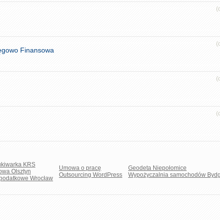
(
(
ięgowo Finansowa
(
(
kiwarka KRS
Umowa o pracę
Geodeta Niepołomice
owa Olsztyn
Outsourcing WordPress
Wypożyczalnia samochodów Byd
 podatkowe Wrocław