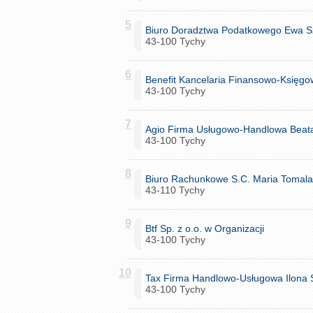
5
Biuro Doradztwa Podatkowego Ewa S
43-100 Tychy
6
Benefit Kancelaria Finansowo-Księg
43-100 Tychy
7
Agio Firma Usługowo-Handlowa Beata 
43-100 Tychy
8
Biuro Rachunkowe S.C. Maria Tomala
43-110 Tychy
9
Btf Sp. z o.o. w Organizacji
43-100 Tychy
10
Tax Firma Handlowo-Usługowa Ilona
43-100 Tychy