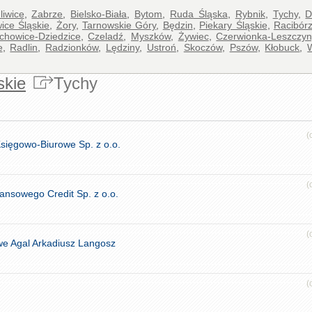
liwice
,
Zabrze
,
Bielsko-Biała
,
Bytom
,
Ruda Śląska
,
Rybnik
,
Tychy
,
D
ice Śląskie
,
Żory
,
Tarnowskie Góry
,
Będzin
,
Piekary Śląskie
,
Racibór
chowice-Dziedzice
,
Czeladź
,
Myszków
,
Żywiec
,
Czerwionka-Leszczyn
e
,
Radlin
,
Radzionków
,
Lędziny
,
Ustroń
,
Skoczów
,
Pszów
,
Kłobuck
,
skie
Tychy
(
sięgowo-Biurowe Sp. z o.o.
(
ansowego Credit Sp. z o.o.
(
e Agal Arkadiusz Langosz
(