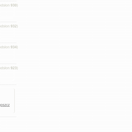
odsłon
930
)
odsłon
932
)
odsłon
934
)
odsłon
923
)
goszcz