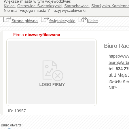
Większe miasta w tym województwie:
Kielce
,
Ostrowiec Świętokrzyski
,
Starachowice
,
Skarżysko-Kamienn
Nie ma Twojego miasta ? - użyj wyszukiwarki.
Strona główna
świętokrzyskie
Kielce
Firma
niezweryfikowana
Biuro Rac
https://www
biuro@arbi
tel. 534 2
ul. 1 Maja
25-646 Kie
NIP: - - -
ID: 10957
Biuro otwarte: