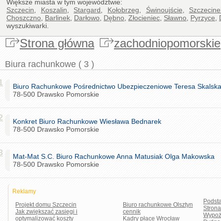
Większe miasta w tym województwie:
Szczecin
,
Koszalin
,
Stargard
,
Kołobrzeg
,
Świnoujście
,
Szczecine
Choszczno
,
Barlinek
,
Darłowo
,
Dębno
,
Złocieniec
,
Sławno
,
Pyrzyce
,
wyszukiwarki.
Strona główna
zachodniopomorskie
Biura rachunkowe ( 3 )
1
Biuro Rachunkowe Pośrednictwo Ubezpieczeniowe Teresa Skalsk
78-500 Drawsko Pomorskie
2
Konkret Biuro Rachunkowe Wiesława Bednarek
78-500 Drawsko Pomorskie
3
Mat-Mat S.C. Biuro Rachunkowe Anna Matusiak Olga Makowska
78-500 Drawsko Pomorskie
Reklamy
Podst
Projekt domu Szczecin
Biuro rachunkowe Olsztyn
Stron
Jak zwiększać zasięgi i
cennik
Wypoż
optymalizować koszty
Kadry płace Wrocław