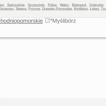
zeg
,
Świnoujście
,
Szczecinek
,
Police
,
Wałcz
,
Białogard
,
Goleniów
Złocieniec
,
Sławno
,
Pyrzyce
,
Drawsko Pomorskie
,
Myślibórz
,
Łobez
,
Trz
chodniopomorskie
Myślibórz