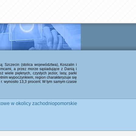
 Szczecin (stolica województwa), Koszalin i
emcami, a przez morze sąsiadujące z Danią i
 wiele pięknych, czystych jezior, lasy, parki
letnim wypoczynkiem, region charakteryzuje się
 r. wynosiło 13,3 procent. W tym samym czasie
kowe w okolicy zachodniopomorskie