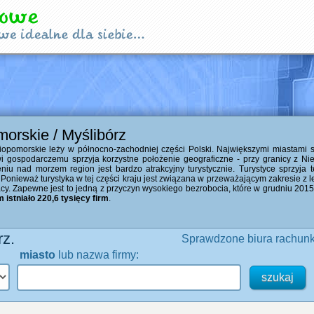
orskie / Myślibórz
pomorskie leży w północno-zachodniej części Polski. Największymi miastami są:
i gospodarczemu sprzyja korzystne położenie geograficzne - przy granicy z Ni
niu nad morzem region jest bardzo atrakcyjny turystycznie. Turystyce sprzyja też
Ponieważ turystyka w tej części kraju jest związana w przeważającym zakresie z 
y. Zapewne jest to jedną z przyczyn wysokiego bezrobocia, które w grudniu 2015
istniało 220,6 tysięcy firm
.
z.
Sprawdzone biura rachun
miasto
lub nazwa firmy: