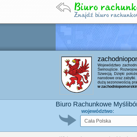
zachodniopom
Województwo zachodnio
Świnoujście. Rozwojow
Szwecją. Dzięki położe
narodowe oraz zabytki. 
dużą sezonowością prac
w zachodniopomorskim 
Biuro Rachunkowe Myślibór
województwo: