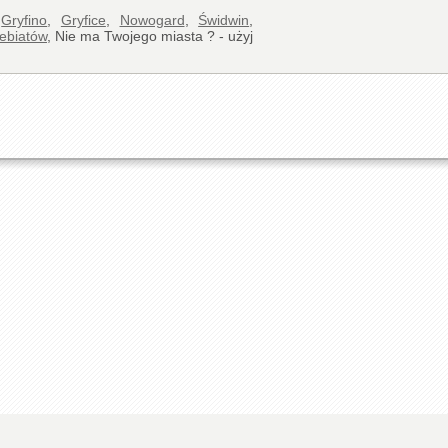
,
Gryfino
,
Gryfice
,
Nowogard
,
Świdwin
,
ebiatów
, Nie ma Twojego miasta ? - użyj