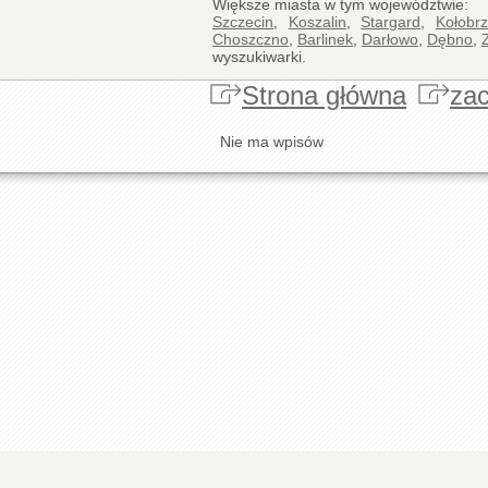
Większe miasta w tym województwie:
Szczecin
,
Koszalin
,
Stargard
,
Kołobr
Choszczno
,
Barlinek
,
Darłowo
,
Dębno
,
wyszukiwarki.
Strona główna
za
Nie ma wpisów