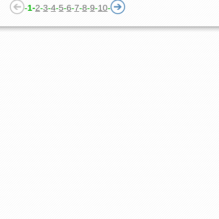
-
1-
2
-
3
-
4
-
5
-
6
-
7
-
8
-
9
-
10
-