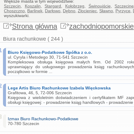
Większe miasta w tym województwie:
Szczecin
,
Koszalin
,
Stargard
,
Kołobrzeg
,
Świnoujście
,
Szczecine
Choszczno
,
Barlinek
,
Darłowo
,
Dębno
,
Złocieniec
,
Sławno
,
Pyrzyce
,
wyszukiwarki.
Strona główna
zachodniopomorskie
Biura rachunkowe ( 244 )
1
Biuro Księgowo-Podatkowe Spółka z o.o.
ul. Cyryla i Metodego 30, 71-541 Szczecin
Kompleksowa obsługa księgowa małych firm. Od 2002 roku 
uprawniający do usługowego prowadzenia ksiąg rachunkowyc
początkowo w formie ...
2
Lege Artis Biuro Rachunkowe Izabela Więckowska
Grafitowa, 46, 5, 72-006 Szczecin
Księgowa z wieloletnim doświadczeniem i certyfikatem MF za
obsługi księgowej: - prowadzenie ksiąg handlowych - prowadzenie
3
Izmax Biuro Rachunkowo-Podatkowe
70-780 Szczecin