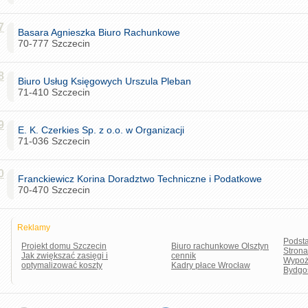
7
Basara Agnieszka Biuro Rachunkowe
70-777 Szczecin
8
Biuro Usług Księgowych Urszula Pleban
71-410 Szczecin
9
E. K. Czerkies Sp. z o.o. w Organizacji
71-036 Szczecin
0
Franckiewicz Korina Doradztwo Techniczne i Podatkowe
70-470 Szczecin
Reklamy
Podst
Projekt domu Szczecin
Biuro rachunkowe Olsztyn
Stron
Jak zwiększać zasięgi i
cennik
Wypoż
optymalizować koszty
Kadry płace Wrocław
Bydgo