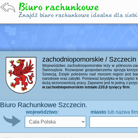
zachodniopomorskie / Szczecin
Województwo zachodniopomorskie leży w północno-zacho
Świnoujście. Rozwojowi gospodarczemu sprzyja korzyst
Szwecją. Dzięki położeniu nad morzem region jest bardzo
narodowe oraz zabytki. Ponieważ turystyka w tej części 
dużą sezonowością pracy. Zapewne jest to jedną z przyc
w zachodniopomorskim istniało 220,6 tysięcy firm
.
Biuro Rachunkowe Szczecin.
województwo:
miasto
lub nazwa fir