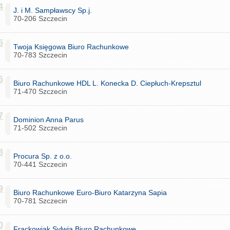
4
J. i M. Sampławscy Sp.j.
70-206 Szczecin
5
Twoja Księgowa Biuro Rachunkowe
70-783 Szczecin
6
Biuro Rachunkowe HDL L. Konecka D. Ciepłuch-Krepsztul
71-470 Szczecin
7
Dominion Anna Parus
71-502 Szczecin
8
Procura Sp. z o.o.
70-441 Szczecin
9
Biuro Rachunkowe Euro-Biuro Katarzyna Sapia
70-781 Szczecin
0
Frąckowiak Sylwia Biuro Rachunkowe