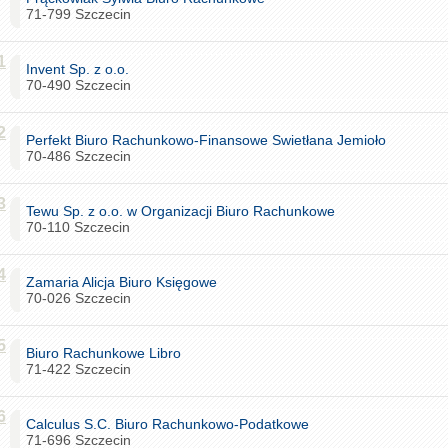
71-799 Szczecin
1
Invent Sp. z o.o.
70-490 Szczecin
2
Perfekt Biuro Rachunkowo-Finansowe Swietłana Jemioło
70-486 Szczecin
3
Tewu Sp. z o.o. w Organizacji Biuro Rachunkowe
70-110 Szczecin
4
Zamaria Alicja Biuro Księgowe
70-026 Szczecin
5
Biuro Rachunkowe Libro
71-422 Szczecin
6
Calculus S.C. Biuro Rachunkowo-Podatkowe
71-696 Szczecin