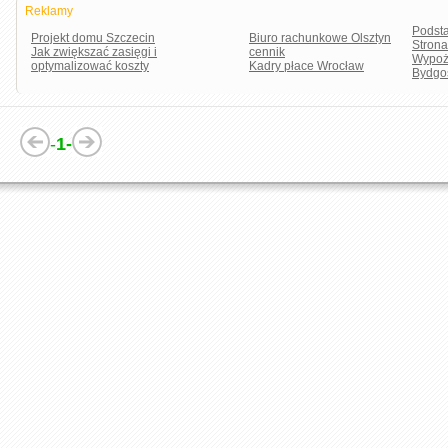
Reklamy
Podst
Projekt domu Szczecin
Biuro rachunkowe Olsztyn
Stron
Jak zwiększać zasięgi i
cennik
Wypoż
optymalizować koszty
Kadry płace Wrocław
Bydgo
-
1-