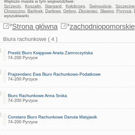
Większe miasta w tym województwie:
Szczecin
,
Koszalin
,
Stargard
,
Kołobrzeg
,
Świnoujście
,
Szczecine
Choszczno
,
Barlinek
,
Darłowo
,
Dębno
,
Złocieniec
,
Sławno
,
Pyrzyce
,
wyszukiwarki.
Strona główna
zachodniopomorskie
Biura rachunkowe ( 4 )
1
Prestiż Biuro Księgowe Aneta Zamroczyńska
74-200 Pyrzyce
2
Prajzendanc Ewa Biuro Rachunkowo-Podatkowe
74-200 Pyrzyce
3
Biuro Rachunkowe Anna Sroka
74-200 Pyrzyce
4
Constans Biuro Rachunkowe Danuta Matyjasik
74-200 Pyrzyce