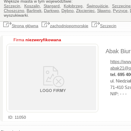
Większe miasta w tym województwie:
Szczecin
,
Koszalin
,
Stargard
,
Kołobrzeg
,
Świnoujście
,
Szczecine
Choszczno
,
Barlinek
,
Darłowo
,
Dębno
,
Złocieniec
,
Sławno
,
Pyrzyce
,
wyszukiwarki.
Strona główna
zachodniopomorskie
Szczecin
Firma
niezweryfikowana
Abak Biu
https://ww
abak21@op
tel. 695 4
ul. Niedzi
71-410 Szc
NIP: - - -
ID: 11050