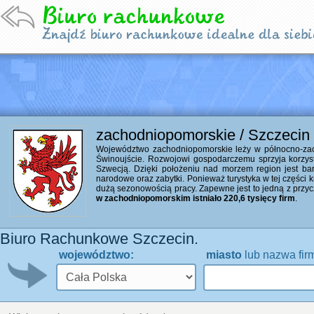
zachodniopomorskie / Szczecin
Województwo zachodniopomorskie leży w północno-zacho
Świnoujście. Rozwojowi gospodarczemu sprzyja korzyst
Szwecją. Dzięki położeniu nad morzem region jest bardzo
narodowe oraz zabytki. Ponieważ turystyka w tej części 
dużą sezonowością pracy. Zapewne jest to jedną z przyc
w zachodniopomorskim istniało 220,6 tysięcy firm
.
Biuro Rachunkowe Szczecin.
województwo:
miasto
lub nazwa fir