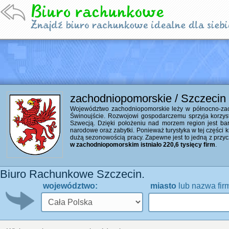
zachodniopomorskie / Szczecin
Województwo zachodniopomorskie leży w północno-zacho
Świnoujście. Rozwojowi gospodarczemu sprzyja korzyst
Szwecją. Dzięki położeniu nad morzem region jest bardzo
narodowe oraz zabytki. Ponieważ turystyka w tej części 
dużą sezonowością pracy. Zapewne jest to jedną z przyc
w zachodniopomorskim istniało 220,6 tysięcy firm
.
Biuro Rachunkowe Szczecin.
województwo:
miasto
lub nazwa fir