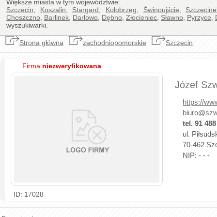
Większe miasta w tym województwie:
Szczecin
,
Koszalin
,
Stargard
,
Kołobrzeg
,
Świnoujście
,
Szczecine
Choszczno
,
Barlinek
,
Darłowo
,
Dębno
,
Złocieniec
,
Sławno
,
Pyrzyce
,
wyszukiwarki.
Strona główna
zachodniopomorskie
Szczecin
Firma
niezweryfikowana
Józef Szw
https://ww
biuro@szw
tel. 91 488
ul. Piłsuds
70-462 Szc
NIP: - - -
ID: 17028