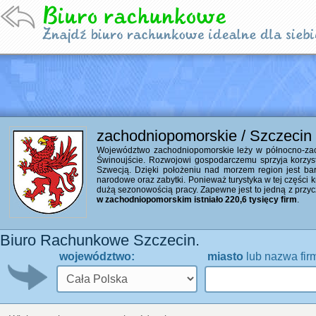
zachodniopomorskie / Szczecin
Województwo zachodniopomorskie leży w północno-zacho
Świnoujście. Rozwojowi gospodarczemu sprzyja korzyst
Szwecją. Dzięki położeniu nad morzem region jest bardzo
narodowe oraz zabytki. Ponieważ turystyka w tej części 
dużą sezonowością pracy. Zapewne jest to jedną z przyc
w zachodniopomorskim istniało 220,6 tysięcy firm
.
Biuro Rachunkowe Szczecin.
województwo:
miasto
lub nazwa fir