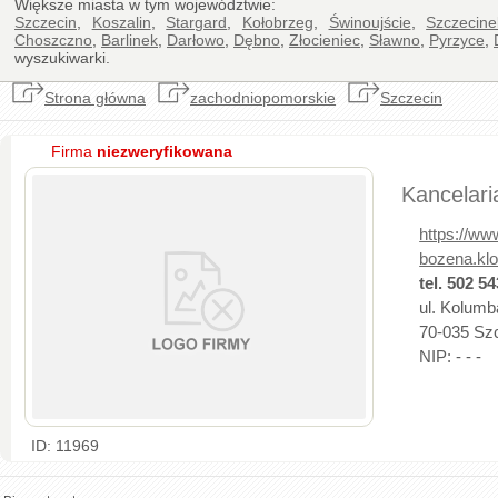
Większe miasta w tym województwie:
Szczecin
,
Koszalin
,
Stargard
,
Kołobrzeg
,
Świnoujście
,
Szczecine
Choszczno
,
Barlinek
,
Darłowo
,
Dębno
,
Złocieniec
,
Sławno
,
Pyrzyce
,
wyszukiwarki.
Strona główna
zachodniopomorskie
Szczecin
Firma
niezweryfikowana
Kancelar
https://ww
bozena.kl
tel. 502 5
ul. Kolumb
70-035 Szc
NIP: - - -
ID: 11969