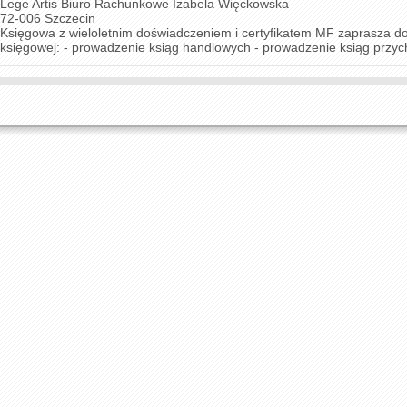
Lege Artis Biuro Rachunkowe Izabela Więckowska
72-006 Szczecin
Księgowa z wieloletnim doświadczeniem i certyfikatem MF zaprasza d
księgowej: - prowadzenie ksiąg handlowych - prowadzenie ksiąg przych